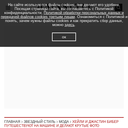
На сайте исользуются файлы cookies, они делают его удобнее.
Посещая страницы сайта, вы соглашаетесь с Политикой
конфиденциальности,
Политикой обработки персональных данных и
передачей файлов cookies третьим лицам
. Ознакомиться с Политикой и
понять, зачем нужны файлы cookies и как прекратить сбор данных,
можно
здесь
.
ок
ГЛАВНАЯ
ЗВЕЗДНЫЙ СТИЛЬ
МОДА
ХЕЙЛИ И ДЖАСТИН БИБЕР
ПУТЕШЕСТВУЮТ НА МАШИНЕ И ДЕЛАЮТ КРУТЫЕ ФОТО