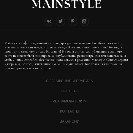
Mainstyle - информационный интернет-ресурс, посвященный наиболее важным и
значимым новостям моды, красоты, звездной жизни, кино и политики. Это гид по
шопингу и звездному стилю. Внимание! Ни одна статья или публикация с данного
сайта не может быть скопирована, опубликована, распространена или использована
любым иным способом без письменного согласия редакции Mainstyle. Сайт содержит
материалы, не предназначенные для лиц младше 18 лет. Все права на изображения и
тексты принадлежат их авторам.
СОГЛАШЕНИЯ И ПРАВИЛА
ПАРТНЁРЫ
РЕКЛАМОДАТЕЛЯМ
КОНТАКТЫ
ВАКАНСИИ