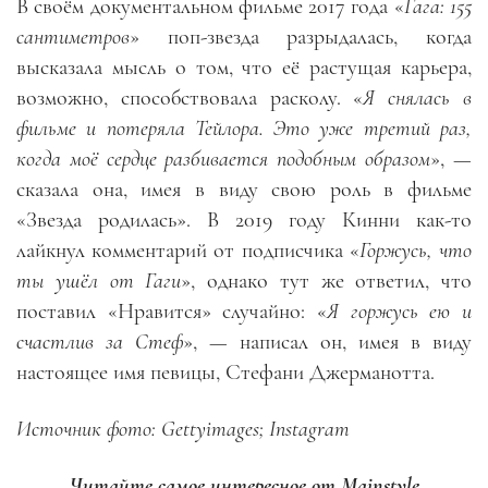
В своём документальном фильме 2017 года «
Гага: 155
сантиметров
» поп-звезда разрыдалась, когда
высказала мысль о том, что её растущая карьера,
возможно, способствовала расколу. «
Я снялась в
фильме и потеряла Тейлора. Это уже третий раз,
когда моё сердце разбивается подобным образом
», —
сказала она, имея в виду свою роль в фильме
«Звезда родилась». В 2019 году Кинни как-то
лайкнул комментарий от подписчика «
Горжусь, что
ты ушёл от Гаги
», однако тут же ответил, что
поставил «Нравится» случайно: «
Я горжусь ею и
счастлив за Стеф
», — написал он, имея в виду
настоящее имя певицы, Стефани Джерманотта.
Источник фото: Gettyimages; Instagram
Читайте самое интересное от Mainstyle