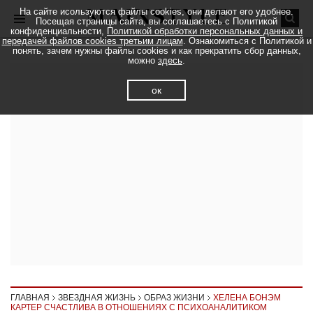
На сайте исользуются файлы cookies, они делают его удобнее.
Посещая страницы сайта, вы соглашаетесь с Политикой
конфиденциальности,
Политикой обработки персональных данных и
передачей файлов cookies третьим лицам
. Ознакомиться с Политикой и
понять, зачем нужны файлы cookies и как прекратить сбор данных,
можно
здесь
.
ок
ГЛАВНАЯ
ЗВЕЗДНАЯ ЖИЗНЬ
ОБРАЗ ЖИЗНИ
ХЕЛЕНА БОНЭМ
КАРТЕР СЧАСТЛИВА В ОТНОШЕНИЯХ С ПСИХОАНАЛИТИКОМ