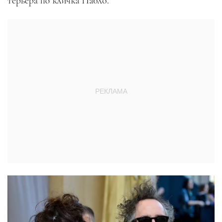
терьера по кличка Пабло.