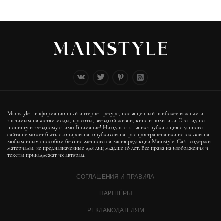
Mainstyle - информационный интернет-ресурс, посвященный наиболее важным и
значимым новостям моды, красоты, звездной жизни, кино и политики. Это гид по
шопингу и звездному стилю. Внимание! Ни одна статья или публикация с данного
сайта не может быть скопирована, опубликована, распространена или использована
любым иным способом без письменного согласия редакции Mainstyle. Сайт содержит
материалы, не предназначенные для лиц младше 18 лет. Все права на изображения и
тексты принадлежат их авторам.
СОГЛАШЕНИЯ И ПРАВИЛА
ПАРТНЁРЫ
РЕКЛАМОДАТЕЛЯМ