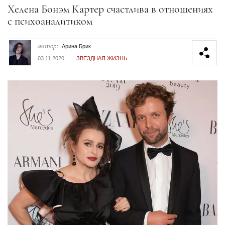
Секция статей
Хелена Бонэм Картер счастлива в отношениях
с психоаналитиком
автор:
Арина Брик
03.11.2020
ЗВЕЗДНАЯ ЖИЗНЬ