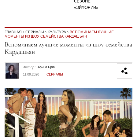
СЕЗОНЕ
«ЭЙФОРИИ»
ГЛАВНАЯ
СЕРИАЛЫ
КУЛЬТУРА
ВСПОМИНАЕМ ЛУЧШИЕ
МОМЕНТЫ ИЗ ШОУ СЕМЕЙСТВА КАРДАШЬЯН
Секция статей
Вспоминаем лучшие моменты из шоу семейства
Кардашьян
автор:
Арина Брик
11.09.2020
СЕРИАЛЫ