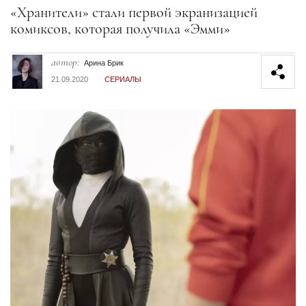
Секция статей
«Хранители» стали первой экранизацией
комиксов, которая получила «Эмми»
автор:
Арина Брик
21.09.2020
СЕРИАЛЫ