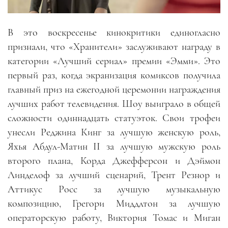
В это воскресенье кинокритики единогласно
признали, что «Хранители» заслуживают награду в
категории «Лучший сериал» премии «Эмми». Это
первый раз, когда экранизация комиксов получила
главный приз на ежегодной церемонии награждения
лучших работ телевидения. Шоу выиграло в общей
сложности одиннадцать статуэток. Свои трофеи
унесли Реджина Кинг за лучшую женскую роль,
Яхья Абдул-Матин II за лучшую мужскую роль
второго плана, Корда Джефферсон и Дэймон
Линделоф за лучший сценарий, Трент Резнор и
Аттикус Росс за лучшую музыкальную
композицию, Грегори Миддлтон за лучшую
операторскую работу, Виктория Томас и Миган