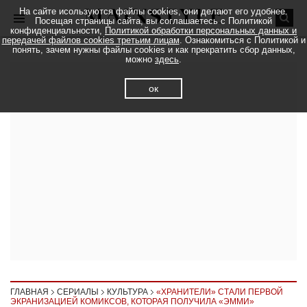
На сайте исользуются файлы cookies, они делают его удобнее.
Посещая страницы сайта, вы соглашаетесь с Политикой
конфиденциальности,
Политикой обработки персональных данных и
передачей файлов cookies третьим лицам
. Ознакомиться с Политикой и
понять, зачем нужны файлы cookies и как прекратить сбор данных,
можно
здесь
.
ок
ГЛАВНАЯ
СЕРИАЛЫ
КУЛЬТУРА
«ХРАНИТЕЛИ» СТАЛИ ПЕРВОЙ
ЭКРАНИЗАЦИЕЙ КОМИКСОВ, КОТОРАЯ ПОЛУЧИЛА «ЭММИ»