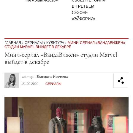
НА «ЭММИ-2026»
СВОЕЙ ГЕРОИНИ
В ТРЕТЬЕМ
СЕЗОНЕ
«ЭЙФОРИИ»
ГЛАВНАЯ
СЕРИАЛЫ
КУЛЬТУРА
МИНИ-СЕРИАЛ «ВАНДАВИЖЕН»
СТУДИИ MARVEL ВЫЙДЕТ В ДЕКАБРЕ
Секция статей
Мини-сериал «ВандаВижен» студии Marvel
выйдет в декабре
автор:
Екатерина Ивочкина
21.09.2020
СЕРИАЛЫ