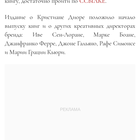
книгу, достаточно пройти по
ССЫЛКЕ
.
Издание о Кристиане Диоре положило начало
выпуску книг и о других креативных директорах
бренда: Иве Сен-Лоране, Марке Боане,
Джанфранко Ферре, Джоне Гальяно, Рафе Симонсе
и Марии Грации Кьюри.