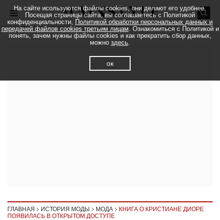
На сайте исользуются файлы cookies, они делают его удобнее.
Посещая страницы сайта, вы соглашаетесь с Политикой
конфиденциальности,
Политикой обработки персональных данных и
передачей файлов cookies третьим лицам
. Ознакомиться с Политикой и
понять, зачем нужны файлы cookies и как прекратить сбор данных,
можно
здесь
.
ок
ГЛАВНАЯ
ИСТОРИЯ МОДЫ
МОДА
КНИГА О КРИСТИАНЕ ДИОРЕ
ПОЯВИЛАСЬ В ОТКРЫТОМ ДОСТУПЕ