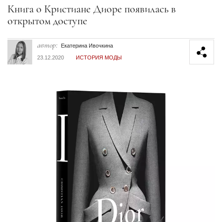
Секция статей
Книга о Кристиане Диоре появилась в
открытом доступе
автор:
Екатерина Ивочкина
23.12.2020
ИСТОРИЯ МОДЫ