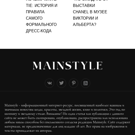
TIE: ИСТОРИЯ И
ВЫСТАВКИ
ПРАВИЛА
CHANEL В МУЗЕЕ
САМОГО
ВИКТОРИИ И
ФОРМАЛЬНОГО
АЛЬБЕРТА?
ДРЕСС-КОДА
Mainstyle - информационный интернет-ресурс, посвященный наиболее важным и
значимым новостям моды, красоты, звездной жизни, кино и политики. Это гид по
шопингу и звездному стилю. Внимание! Ни одна статья или публикация с данного
сайта не может быть скопирована, опубликована, распространена или использована
любым иным способом без письменного согласия редакции Mainstyle. Сайт содержит
материалы, не предназначенные для лиц младше 18 лет. Все права на изображения и
тексты принадлежат их авторам.