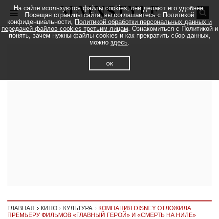
На сайте исользуются файлы cookies, они делают его удобнее.
Посещая страницы сайта, вы соглашаетесь с Политикой
конфиденциальности,
Политикой обработки персональных данных и
передачей файлов cookies третьим лицам
. Ознакомиться с Политикой и
понять, зачем нужны файлы cookies и как прекратить сбор данных,
можно
здесь
.
ок
ГЛАВНАЯ
КИНО
КУЛЬТУРА
КОМПАНИЯ DISNEY ОТЛОЖИЛА
ПРЕМЬЕРУ ФИЛЬМОВ «ГЛАВНЫЙ ГЕРОЙ» И «СМЕРТЬ НА НИЛЕ»