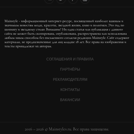
Mainstyle - информационный интернет-ресурс, посвященный наиболее важным и
значимым новостям моды, красоты, звездной жизни, кино и политики. Это гид по
шопингу и звездному стилю. Внимание! Ни одна статья или публикация с данного
сайта не может быть скопирована, опубликована, распространена или использована
любым иным способом без письменного согласия редакции Mainstyle. Сайт содержит
материалы, не предназначенные для лиц младше 18 лет. Все права на изображения и
тексты принадлежат их авторам.
СОГЛАШЕНИЯ И ПРАВИЛА
ПАРТНЁРЫ
РЕКЛАМОДАТЕЛЯМ
КОНТАКТЫ
ВАКАНСИИ
2016 – 2026 © Mainstyles.ru. Все права защищены.