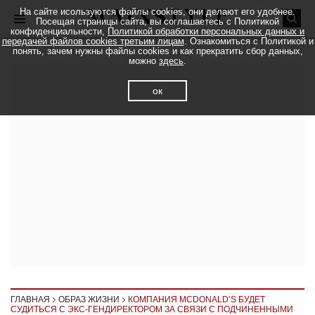
На сайте исользуются файлы cookies, они делают его удобнее.
Посещая страницы сайта, вы соглашаетесь с Политикой
конфиденциальности,
Политикой обработки персональных данных и
передачей файлов cookies третьим лицам
. Ознакомиться с Политикой и
понять, зачем нужны файлы cookies и как прекратить сбор данных,
можно
здесь
.
ок
ГЛАВНАЯ
ОБРАЗ ЖИЗНИ
КОМПАНИЯ MCDONALD’S БУДЕТ
СУДИТЬСЯ С ЭКС-ГЕНДИРЕКТОРОМ ЗА СВЯЗИ С ПОДЧИНЕННЫМИ