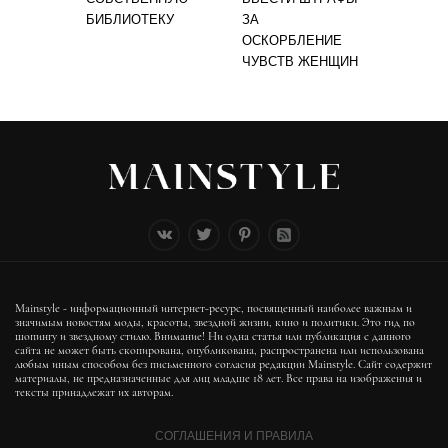
БИБЛИОТЕКУ
ЗА
ОСКОРБЛЕНИЕ
ЧУВСТВ ЖЕНЩИН
Mainstyle - информационный интернет-ресурс, посвященный наиболее важным и
значимым новостям моды, красоты, звездной жизни, кино и политики. Это гид по
шопингу и звездному стилю. Внимание! Ни одна статья или публикация с данного
сайта не может быть скопирована, опубликована, распространена или использована
любым иным способом без письменного согласия редакции Mainstyle. Сайт содержит
материалы, не предназначенные для лиц младше 18 лет. Все права на изображения и
тексты принадлежат их авторам.
СОГЛАШЕНИЯ И ПРАВИЛА