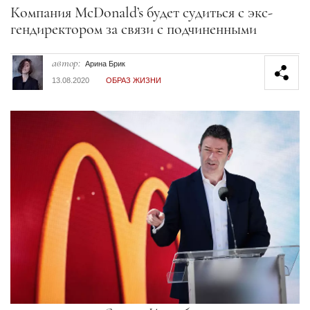
Секция статей
Компания McDonald’s будет судиться с экс-
гендиректором за связи с подчиненными
автор:
Арина Брик
13.08.2020
ОБРАЗ ЖИЗНИ