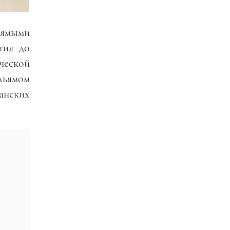
рямыми
тия до
ческой
льямом
анских