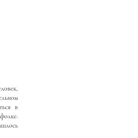
еловек,
ельном
ться в
фолке.
ишлось