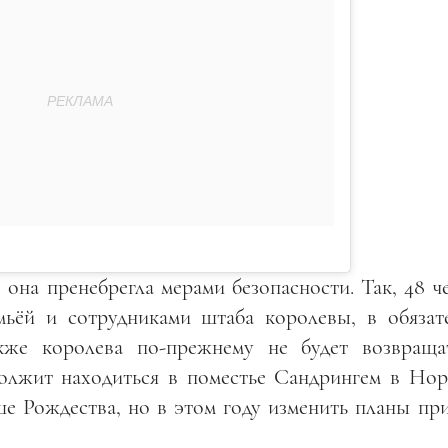
о она пренебрегла мерами безопасности. Так, 48 ч
мьёй и сотрудниками штаба королевы, в обязат
акже королева по-прежнему не будет возвраща
должит находиться в поместье Сандрингем в Нор
е Рождества, но в этом году изменить планы пр