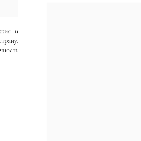
ужия и
трану.
чность
.