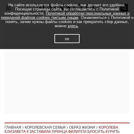
На сайте исользуются файлы cookies, они делают его удобнее.
Посещая страницы сайта, вы соглашаетесь с Политикой
конфиденциальности,
Политикой обработки персональных данных и
передачей файлов cookies третьим лицам
. Ознакомиться с Политикой и
понять, зачем нужны файлы cookies и как прекратить сбор данных,
можно
здесь
.
ок
ГЛАВНАЯ
КОРОЛЕВСКАЯ СЕМЬЯ
ОБРАЗ ЖИЗНИ
КОРОЛЕВА
ЕЛИЗАВЕТА II ЗАСТАВИЛА ПРИНЦА ФИЛИППА БРОСИТЬ КУРИТЬ