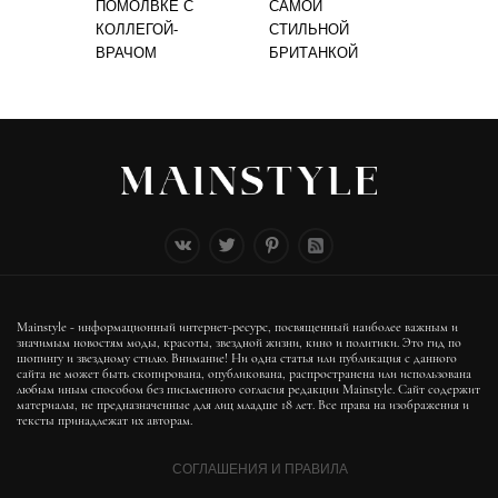
ПОМОЛВКЕ С
САМОЙ
КОЛЛЕГОЙ-
СТИЛЬНОЙ
ВРАЧОМ
БРИТАНКОЙ
Mainstyle - информационный интернет-ресурс, посвященный наиболее важным и
значимым новостям моды, красоты, звездной жизни, кино и политики. Это гид по
шопингу и звездному стилю. Внимание! Ни одна статья или публикация с данного
сайта не может быть скопирована, опубликована, распространена или использована
любым иным способом без письменного согласия редакции Mainstyle. Сайт содержит
материалы, не предназначенные для лиц младше 18 лет. Все права на изображения и
тексты принадлежат их авторам.
СОГЛАШЕНИЯ И ПРАВИЛА