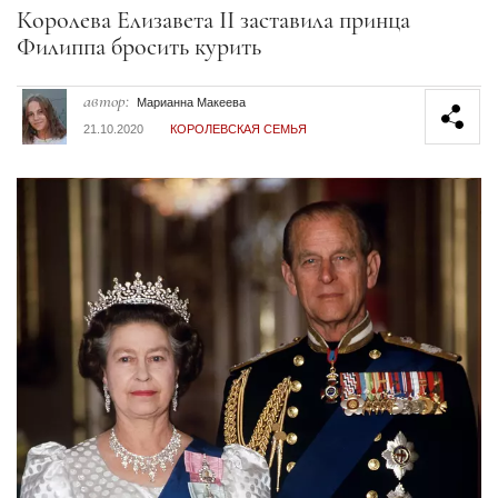
Секция статей
Королева Елизавета II заставила принца
Филиппа бросить курить
автор:
Марианна Макеева
21.10.2020
КОРОЛЕВСКАЯ СЕМЬЯ