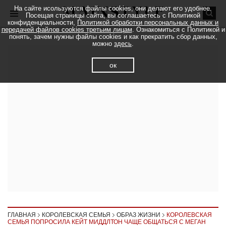
На сайте исользуются файлы cookies, они делают его удобнее.
Посещая страницы сайта, вы соглашаетесь с Политикой
конфиденциальности,
Политикой обработки персональных данных и
передачей файлов cookies третьим лицам
. Ознакомиться с Политикой и
понять, зачем нужны файлы cookies и как прекратить сбор данных,
можно
здесь
.
ок
ГЛАВНАЯ
КОРОЛЕВСКАЯ СЕМЬЯ
ОБРАЗ ЖИЗНИ
КОРОЛЕВСКАЯ
СЕМЬЯ ПОПРОСИЛА КЕЙТ МИДДЛТОН ЧАЩЕ ОБЩАТЬСЯ С МЕГАН