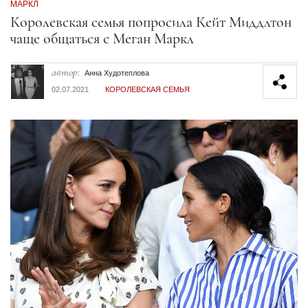
МАРКЛ
Секция статей
Королевская семья попросила Кейт Миддлтон
чаще общаться с Меган Маркл
автор:
Анна Худотеплова
02.07.2021
КОРОЛЕВСКАЯ СЕМЬЯ