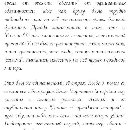
время от времени “cбегать” от официальных
обязанностей. Мне как другу было трудно
наблюдать, как на неё навешивают ярлык больной
булимией. Правда заключалась в том, что её
"болезнь" была симптомом её несчастья, а не основной
причиной. У неё был страх потерять своих мальчиков,
и она чувствовала, что люди, которых она называла
“серыми”, пытались навесить на неё ярлык нерадивой
матери.
Это был не единственный её страх. Когда я помог ей
связаться с биографом Эндю Мортоном (я передал ему
кассеты с записью рассказов Дианы) и он
опубликовал книгу "Диана: её правдивая история" в
1992 году, она забеспокоилась, что меня могут убить.
Подстроить несчастный случай, например, сбить с