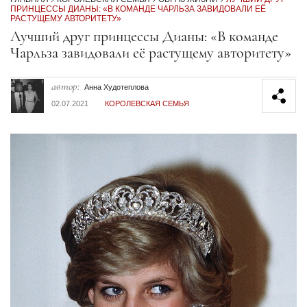
ПРИНЦЕССЫ ДИАНЫ: «В КОМАНДЕ ЧАРЛЬЗА ЗАВИДОВАЛИ ЕЁ
РАСТУЩЕМУ АВТОРИТЕТУ»
Секция статей
Лучший друг принцессы Дианы: «В команде
Чарльза завидовали её растущему авторитету»
автор:
Анна Худотеплова
02.07.2021
КОРОЛЕВСКАЯ СЕМЬЯ