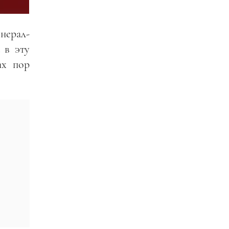
енерал-
 в эту
их пор