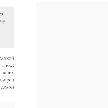
го
ому
бликой
 в 1625
 бывших
дворец
 делом