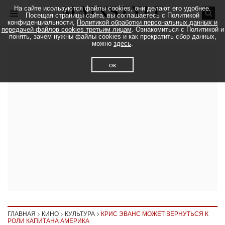
На сайте исользуются файлы cookies, они делают его удобнее.
Посещая страницы сайта, вы соглашаетесь с Политикой
конфиденциальности,
Политикой обработки персональных данных и
передачей файлов cookies третьим лицам
. Ознакомиться с Политикой и
понять, зачем нужны файлы cookies и как прекратить сбор данных,
можно
здесь
.
ок
ГЛАВНАЯ
КИНО
КУЛЬТУРА
КРИС ЭВАНС МОЖЕТ ВЕРНУТЬСЯ К
РОЛИ КАПИТАНА АМЕРИКА