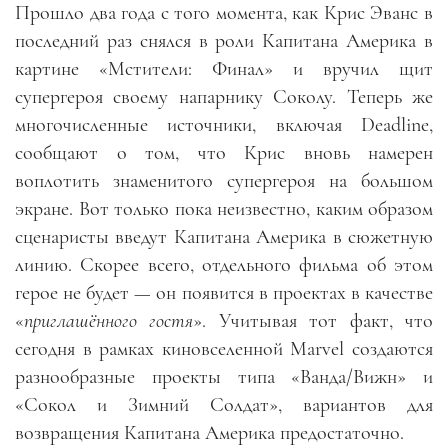
Прошло два года с того момента, как Крис Эванс в
последний раз снялся в роли Капитана Америка в
картине «Мстители: Финал» и вручил щит
супергероя своему напарнику Соколу. Теперь же
многочисленные источники, включая
Deadline
,
сообщают о том, что Крис вновь намерен
воплотить знаменитого супергероя на большом
экране. Вот только пока неизвестно, каким образом
сценаристы введут Капитана Америка в сюжетную
линию. Скорее всего, отдельного фильма об этом
герое не будет
—
он появится в проектах в качестве
«
приглашённого гостя
». Учитывая тот факт, что
сегодня в рамках киновселенной
Marvel
создаются
разнообразные проекты типа «Ванда/Вижн» и
«Сокол и Зимний Солдат», вариантов для
возвращения Капитана Америка предостаточно.