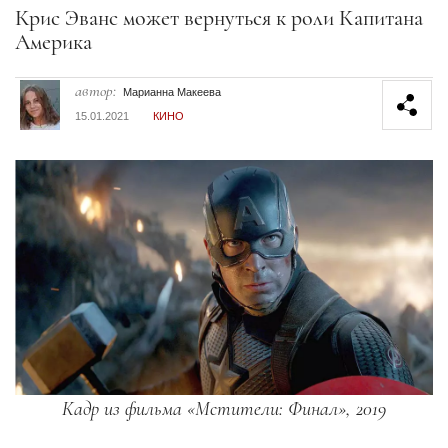
Секция статей
Крис Эванс может вернуться к роли Капитана
Америка
автор:
Марианна Макеева
15.01.2021
КИНО
Кадр из фильма «Мстители: Финал», 2019