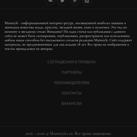
Mainstyle - информационный интернет-ресурс, посвященный наиболее важным и
значимым новостям моды, красоты, звездной жизни, кино и политики. Это гид по
шопингу и звездному стилю. Внимание! Ни одна статья или публикация с данного
сайта не может быть скопирована, опубликована, распространена или использована
любым иным способом без письменного согласия редакции Mainstyle. Сайт содержит
материалы, не предназначенные для лиц младше 18 лет. Все права на изображения и
тексты принадлежат их авторам.
СОГЛАШЕНИЯ И ПРАВИЛА
ПАРТНЁРЫ
РЕКЛАМОДАТЕЛЯМ
КОНТАКТЫ
ВАКАНСИИ
2016 – 2026 © Mainstyles.ru. Все права защищены.