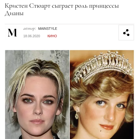
Секция статей
Кристен Стюарт сыграет роль принцессы
Дианы
автор:
MAINSTYLE
18.06.2020
КИНО