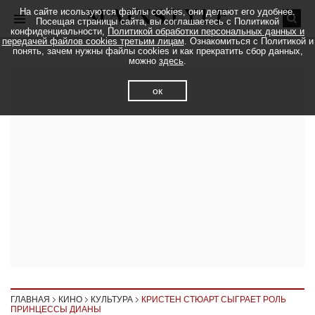
На сайте исользуются файлы cookies, они делают его удобнее.
Посещая страницы сайта, вы соглашаетесь с Политикой
конфиденциальности,
Политикой обработки персональных данных и
передачей файлов cookies третьим лицам
. Ознакомиться с Политикой и
понять, зачем нужны файлы cookies и как прекратить сбор данных,
можно
здесь
.
ок
ГЛАВНАЯ
КИНО
КУЛЬТУРА
КРИСТЕН СТЮАРТ СЫГРАЕТ РОЛЬ
ПРИНЦЕССЫ ДИАНЫ