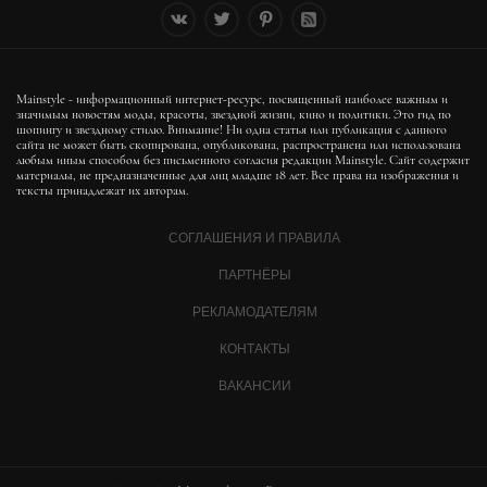
Mainstyle - информационный интернет-ресурс, посвященный наиболее важным и
значимым новостям моды, красоты, звездной жизни, кино и политики. Это гид по
шопингу и звездному стилю. Внимание! Ни одна статья или публикация с данного
сайта не может быть скопирована, опубликована, распространена или использована
любым иным способом без письменного согласия редакции Mainstyle. Сайт содержит
материалы, не предназначенные для лиц младше 18 лет. Все права на изображения и
тексты принадлежат их авторам.
СОГЛАШЕНИЯ И ПРАВИЛА
ПАРТНЁРЫ
РЕКЛАМОДАТЕЛЯМ
КОНТАКТЫ
ВАКАНСИИ