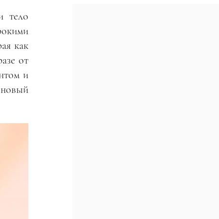
и тело
рокими
ая как
разе от
нтом и
 новый