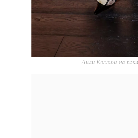
Лили Коллинз на показ