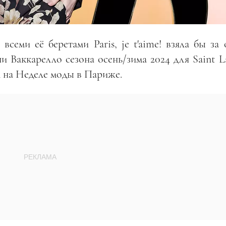
семи её беретами Paris, je t'aime! взяла бы за 
 Ваккарелло сезона осень/зима 2024 для Saint L
м на Неделе моды в Париже.