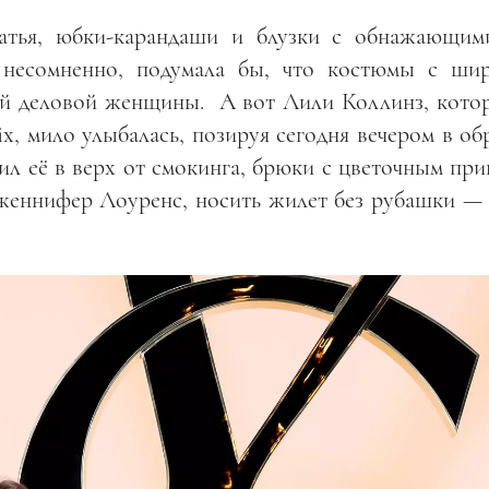
атья, юбки-карандаши и блузки с обнажающим
 несомненно, подумала бы, что костюмы с ши
й деловой женщины. А вот Лили Коллинз, котор
ix, мило улыбалась, позируя сегодня вечером в об
ил её в верх от смокинга, брюки с цветочным при
женнифер Лоуренс, носить жилет без рубашки —