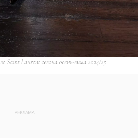
е Saint Laurent сезона осень-зима 2024/25