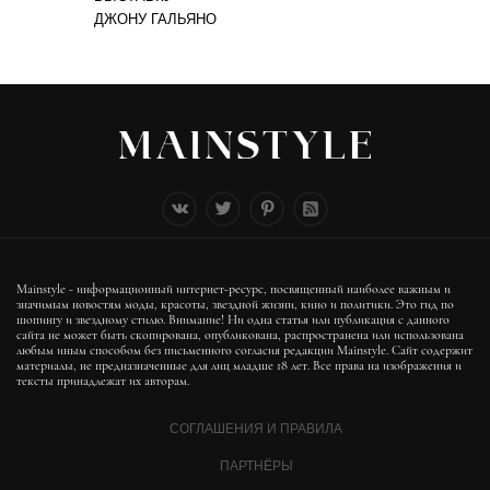
ДЖОНУ ГАЛЬЯНО
Mainstyle - информационный интернет-ресурс, посвященный наиболее важным и
значимым новостям моды, красоты, звездной жизни, кино и политики. Это гид по
шопингу и звездному стилю. Внимание! Ни одна статья или публикация с данного
сайта не может быть скопирована, опубликована, распространена или использована
любым иным способом без письменного согласия редакции Mainstyle. Сайт содержит
материалы, не предназначенные для лиц младше 18 лет. Все права на изображения и
тексты принадлежат их авторам.
СОГЛАШЕНИЯ И ПРАВИЛА
ПАРТНЁРЫ