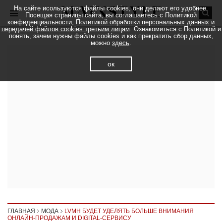
На сайте исользуются файлы cookies, они делают его удобнее.
Посещая страницы сайта, вы соглашаетесь с Политикой
конфиденциальности,
Политикой обработки персональных данных и
передачей файлов cookies третьим лицам
. Ознакомиться с Политикой и
понять, зачем нужны файлы cookies и как прекратить сбор данных,
можно
здесь
.
ок
ГЛАВНАЯ
МОДА
LVMH БУДЕТ УДЕЛЯТЬ БОЛЬШЕ ВНИМАНИЯ
ОНЛАЙН-ПРОДАЖАМ И DIGITAL-СЕРВИСУ