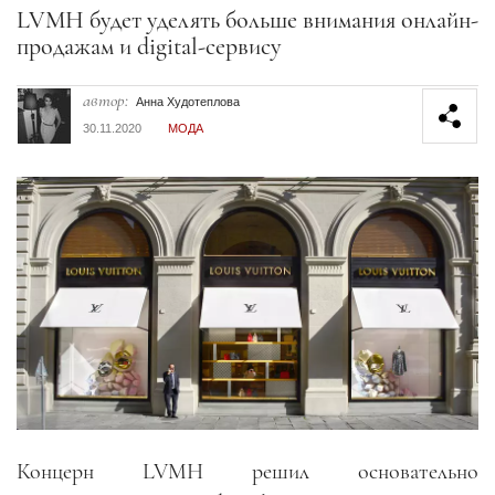
Секция статей
LVMH будет уделять больше внимания онлайн-
продажам и digital-сервису
автор:
Анна Худотеплова
30.11.2020
МОДА
Концерн LVMH решил основательно