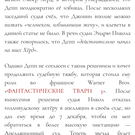
Депп неоднократно её избивал. После нескольких
заседаний судья счёл, что Джонни вполне можно
назвать «
человеком, избивавшим жену
», и клеветы в
данной статье не было. В речи судьи Эндрю Никола
также говорилось, что Депп «
действительно напал
на мисс Хёрд
».
Однако Депп не согласен с таким решением и хочет
продолжить судебную тяжбу, которая стоила ему
роли во франшизе Warner Bros
.
«
ФАНТАСТИЧЕСКИЕ ТВАРИ 3
». После
вынесения решения судья Никол отказал
голливудскому актёру в апелляции в своём суде, но
дал ему время до 7 декабря, чтобы он мог
обратиться в более высокую инстанцию
—
Апелляционный суд. Теперь звезда будет