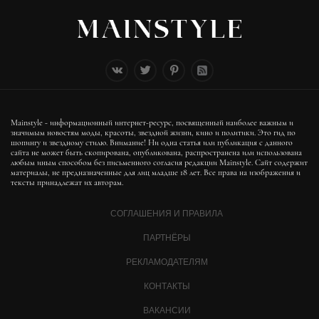
Mainstyle - информационный интернет-ресурс, посвященный наиболее важным и
значимым новостям моды, красоты, звездной жизни, кино и политики. Это гид по
шопингу и звездному стилю. Внимание! Ни одна статья или публикация с данного
сайта не может быть скопирована, опубликована, распространена или использована
любым иным способом без письменного согласия редакции Mainstyle. Сайт содержит
материалы, не предназначенные для лиц младше 18 лет. Все права на изображения и
тексты принадлежат их авторам.
СОГЛАШЕНИЯ И ПРАВИЛА
ПАРТНЁРЫ
РЕКЛАМОДАТЕЛЯМ
КОНТАКТЫ
ВАКАНСИИ