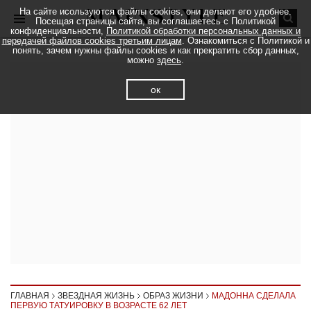
На сайте исользуются файлы cookies, они делают его удобнее.
Посещая страницы сайта, вы соглашаетесь с Политикой
конфиденциальности,
Политикой обработки персональных данных и
передачей файлов cookies третьим лицам
. Ознакомиться с Политикой и
понять, зачем нужны файлы cookies и как прекратить сбор данных,
можно
здесь
.
ок
ГЛАВНАЯ
ЗВЕЗДНАЯ ЖИЗНЬ
ОБРАЗ ЖИЗНИ
МАДОННА СДЕЛАЛА
ПЕРВУЮ ТАТУИРОВКУ В ВОЗРАСТЕ 62 ЛЕТ