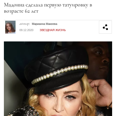
Секция статей
Мадонна сделала первую татуировку в
возрасте 62 лет
автор:
Марианна Макеева
09.12.2020
ЗВЕЗДНАЯ ЖИЗНЬ