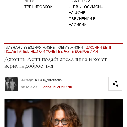
ЛЕТИЕ
С АКТЁРОМ
ТРЕНИРОВКОЙ
«НЕВЫНОСИМОЙ»
НА ФОНЕ
ОБВИНЕНИЙ В
НАСИЛИИ
ГЛАВНАЯ
ЗВЕЗДНАЯ ЖИЗНЬ
ОБРАЗ ЖИЗНИ
ДЖОННИ ДЕПП
ПОДАЁТ АПЕЛЛЯЦИЮ И ХОЧЕТ ВЕРНУТЬ ДОБРОЕ ИМЯ
Секция статей
Джонни Депп подаёт апелляцию и хочет
вернуть доброе имя
автор:
Анна Худотеплова
09.12.2020
ЗВЕЗДНАЯ ЖИЗНЬ