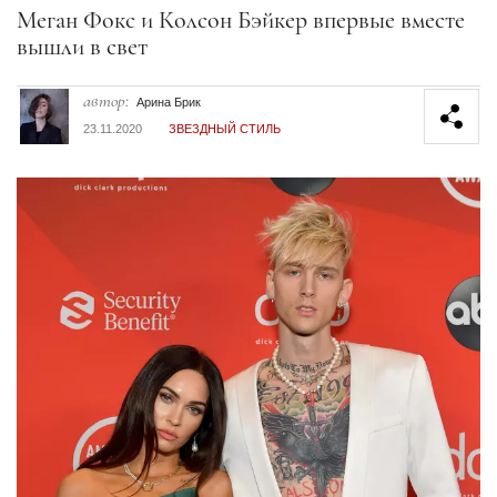
Секция статей
Меган Фокс и Колсон Бэйкер впервые вместе
вышли в свет
автор:
Арина Брик
23.11.2020
ЗВЕЗДНЫЙ СТИЛЬ