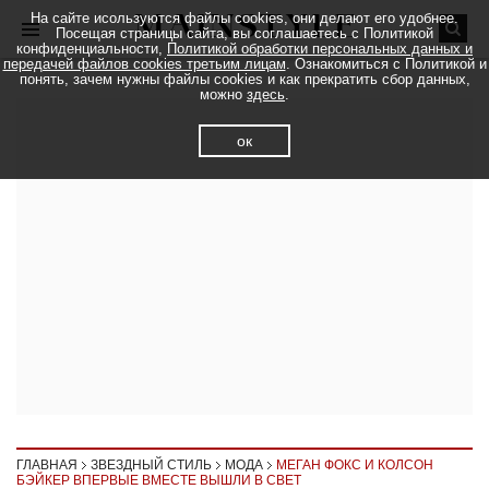
На сайте исользуются файлы cookies, они делают его удобнее.
Посещая страницы сайта, вы соглашаетесь с Политикой
конфиденциальности,
Политикой обработки персональных данных и
передачей файлов cookies третьим лицам
. Ознакомиться с Политикой и
понять, зачем нужны файлы cookies и как прекратить сбор данных,
можно
здесь
.
ок
ГЛАВНАЯ
ЗВЕЗДНЫЙ СТИЛЬ
МОДА
МЕГАН ФОКС И КОЛСОН
БЭЙКЕР ВПЕРВЫЕ ВМЕСТЕ ВЫШЛИ В СВЕТ