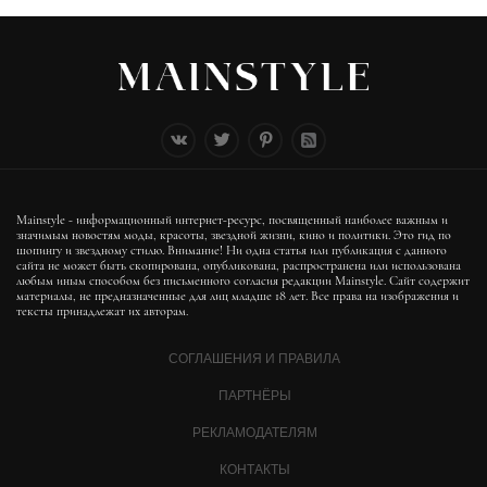
Mainstyle - информационный интернет-ресурс, посвященный наиболее важным и
значимым новостям моды, красоты, звездной жизни, кино и политики. Это гид по
шопингу и звездному стилю. Внимание! Ни одна статья или публикация с данного
сайта не может быть скопирована, опубликована, распространена или использована
любым иным способом без письменного согласия редакции Mainstyle. Сайт содержит
материалы, не предназначенные для лиц младше 18 лет. Все права на изображения и
тексты принадлежат их авторам.
СОГЛАШЕНИЯ И ПРАВИЛА
ПАРТНЁРЫ
РЕКЛАМОДАТЕЛЯМ
КОНТАКТЫ