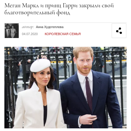
Секция статей
Меган Маркл и принц Гарри закрыли свой
благотворительный фонд
автор:
Анна Худотеплова
04.07.2020
КОРОЛЕВСКАЯ СЕМЬЯ