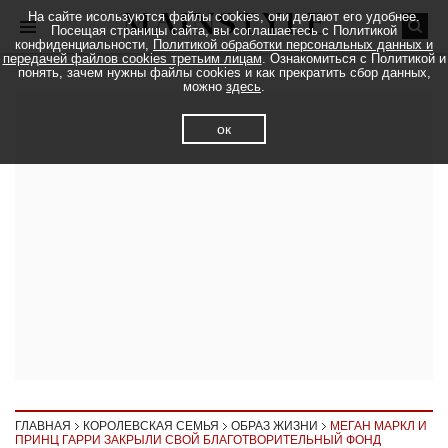
На сайте исользуются файлы cookies, они делают его удобнее.
Посещая страницы сайта, вы соглашаетесь с Политикой
конфиденциальности,
Политикой обработки персональных данных и
передачей файлов cookies третьим лицам
. Ознакомиться с Политикой и
понять, зачем нужны файлы cookies и как прекратить сбор данных,
можно
здесь
.
ок
ГЛАВНАЯ
КОРОЛЕВСКАЯ СЕМЬЯ
ОБРАЗ ЖИЗНИ
МЕГАН МАРКЛ И
ПРИНЦ ГАРРИ ЗАКРЫЛИ СВОЙ БЛАГОТВОРИТЕЛЬНЫЙ ФОНД