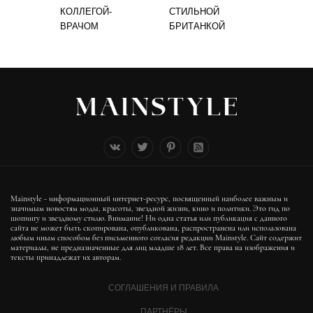
КОЛЛЕГОЙ-
СТИЛЬНОЙ
ВРАЧОМ
БРИТАНКОЙ
Mainstyle - информационный интернет-ресурс, посвященный наиболее важным и
значимым новостям моды, красоты, звездной жизни, кино и политики. Это гид по
шопингу и звездному стилю. Внимание! Ни одна статья или публикация с данного
сайта не может быть скопирована, опубликована, распространена или использована
любым иным способом без письменного согласия редакции Mainstyle. Сайт содержит
материалы, не предназначенные для лиц младше 18 лет. Все права на изображения и
тексты принадлежат их авторам.
СОГЛАШЕНИЯ И ПРАВИЛА
ПАРТНЁРЫ