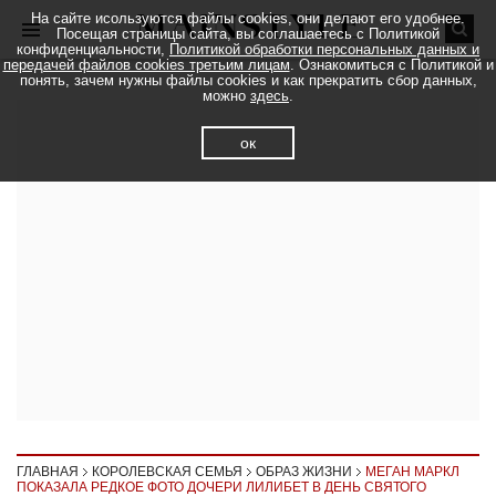
На сайте исользуются файлы cookies, они делают его удобнее.
Посещая страницы сайта, вы соглашаетесь с Политикой
конфиденциальности,
Политикой обработки персональных данных и
передачей файлов cookies третьим лицам
. Ознакомиться с Политикой и
понять, зачем нужны файлы cookies и как прекратить сбор данных,
можно
здесь
.
ок
ГЛАВНАЯ
КОРОЛЕВСКАЯ СЕМЬЯ
ОБРАЗ ЖИЗНИ
МЕГАН МАРКЛ
ПОКАЗАЛА РЕДКОЕ ФОТО ДОЧЕРИ ЛИЛИБЕТ В ДЕНЬ СВЯТОГО