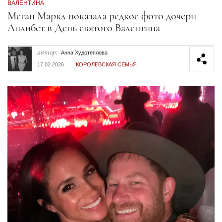
ВАЛЕНТИНА
Секция статей
Меган Маркл показала редкое фото дочери
Лилибет в День святого Валентина
автор:
Анна Худотеплова
17.02.2026
КОРОЛЕВСКАЯ СЕМЬЯ