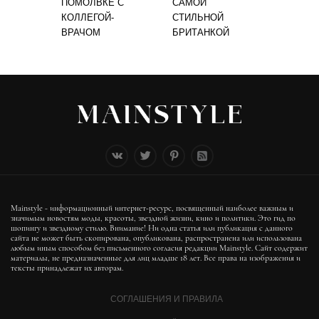
ПОМОЛВКЕ С
САМОЙ
КОЛЛЕГОЙ-
СТИЛЬНОЙ
ВРАЧОМ
БРИТАНКОЙ
Mainstyle - информационный интернет-ресурс, посвященный наиболее важным и
значимым новостям моды, красоты, звездной жизни, кино и политики. Это гид по
шопингу и звездному стилю. Внимание! Ни одна статья или публикация с данного
сайта не может быть скопирована, опубликована, распространена или использована
любым иным способом без письменного согласия редакции Mainstyle. Сайт содержит
материалы, не предназначенные для лиц младше 18 лет. Все права на изображения и
тексты принадлежат их авторам.
СОГЛАШЕНИЯ И ПРАВИЛА