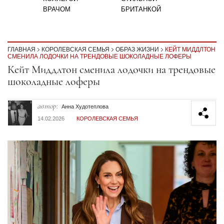
ВРАЧОМ
БРИТАНКОЙ
ГЛАВНАЯ
КОРОЛЕВСКАЯ СЕМЬЯ
ОБРАЗ ЖИЗНИ
КЕЙТ МИДДЛТОН
СМЕНИЛА ЛОДОЧКИ НА ТРЕНДОВЫЕ ШОКОЛАДНЫЕ ЛОФЕРЫ
Секция статей
Кейт Миддлтон сменила лодочки на трендовые
шоколадные лоферы
автор:
Анна Худотеплова
14.02.2026
КОРОЛЕВСКАЯ СЕМЬЯ