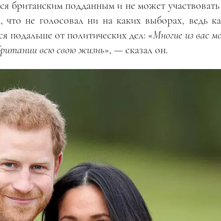
ся британским подданным и не может участвовать
 что не голосовал ни на каких выборах, ведь ка
я подальше от политических дел: «
Многие из вас м
обритании всю свою жизнь
», — сказал он.