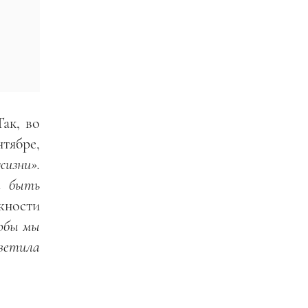
ак, во
тябре,
изни».
т быть
жности
тобы мы
тветила