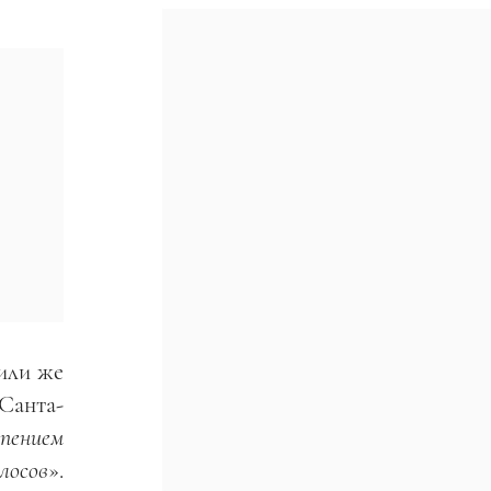
 или же
 Санта-
рпением
лосов
».