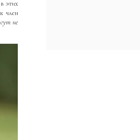
 в этих
к член
огут не