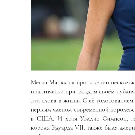
Меган Маркл на протяжении нескольки
практически при каждом своём публич
эти слова в жизнь. С её голосованием
первым членом современной королевс
в США. И хотя Уоллис Симпсон, ге
короля Эдуарда VII, также была амери