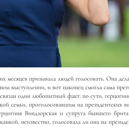
х месяцев призывала людей голосовать. Она дела
ном выступлении, и вот наконец смогла сама прет
 связан один любопытный факт: по сути, герцогин
кой семьи, проголосовавшим на президентских в
рцогиня Виндзорская и супруга бывшего брита
канкой, неизвестно, голосовала ли она на презид