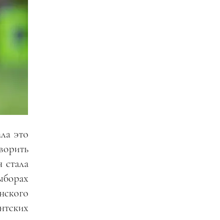
ла это
ворить
я стала
ыборах
нского
ентских