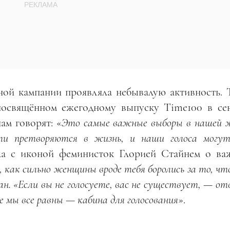
ной кампании проявляла небывалую активность. Т
посвящённом ежегодному выпуску Time100 в сен
ам говорят: «
Это самые важные выборы в нашей ж
ти претворяются в жизнь, и наши голоса могу
ила с иконой феминисток Глорией Стайнем о ва
 как сильно женщины вроде тебя боролись за то, ч
ан. «Если вы не голосуете, вас не существует, — о
е мы все равны — кабина для голосования
».