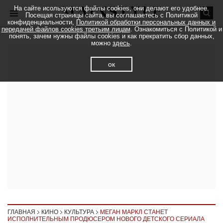
На сайте исользуются файлы cookies, они делают его удобнее.
Посещая страницы сайта, вы соглашаетесь с Политикой
конфиденциальности,
Политикой обработки персональных данных и
передачей файлов cookies третьим лицам
. Ознакомиться с Политикой и
понять, зачем нужны файлы cookies и как прекратить сбор данных,
можно
здесь
.
ок
ГЛАВНАЯ
КИНО
КУЛЬТУРА
МЕГАН МАРКЛ СТАНЕТ
ИСПОЛНИТЕЛЬНЫМ ПРОДЮСЕРОМ НОВОГО ДЕТСКОГО СЕРИАЛА