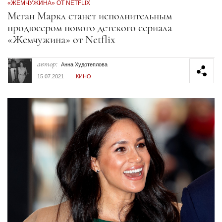
«ЖЕМЧУЖИНА» ОТ NETFLIX
Секция статей
Меган Маркл станет исполнительным
продюсером нового детского сериала
«Жемчужина» от Netflix
автор:
Анна Худотеплова
15.07.2021
КИНО