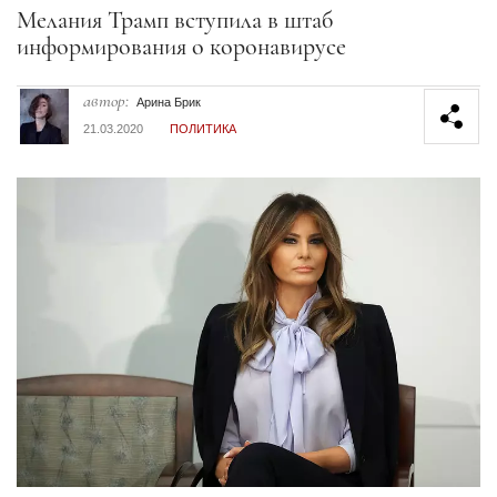
Секция статей
Мелания Трамп вступила в штаб
информирования о коронавирусе
автор:
Арина Брик
21.03.2020
ПОЛИТИКА