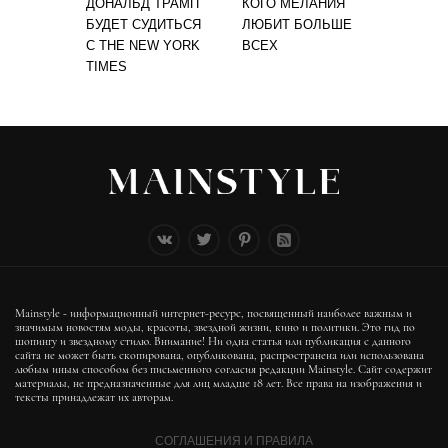
ДОНАЛЬД ТРАМП
КОГО МЕЛАНИЯ
БУДЕТ СУДИТЬСЯ
ЛЮБИТ БОЛЬШЕ
С THE NEW YORK
ВСЕХ
TIMES
Mainstyle - информационный интернет-ресурс, посвященный наиболее важным и
значимым новостям моды, красоты, звездной жизни, кино и политики. Это гид по
шопингу и звездному стилю. Внимание! Ни одна статья или публикация с данного
сайта не может быть скопирована, опубликована, распространена или использована
любым иным способом без письменного согласия редакции Mainstyle. Сайт содержит
материалы, не предназначенные для лиц младше 18 лет. Все права на изображения и
тексты принадлежат их авторам.
СОГЛАШЕНИЯ И ПРАВИЛА