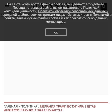
На сайте исользуются файлы cookies, они делают его удобнее.
Посещая страницы сайта, вы соглашаетесь с Политикой
конфиденциальности,
Политикой обработки персональных данных и
передачей файлов cookies третьим лицам
. Ознакомиться с Политикой и
понять, зачем нужны файлы cookies и как прекратить сбор данных,
можно
здесь
.
ок
ГЛАВНАЯ
ПОЛИТИКА
МЕЛАНИЯ ТРАМП ВСТУПИЛА В ШТАБ
ИНФОРМИРОВАНИЯ О КОРОНАВИРУСЕ