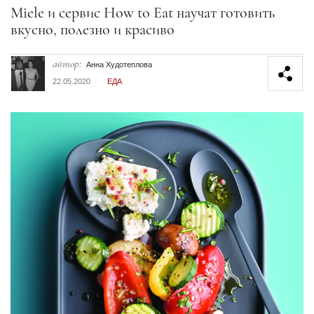
Секция статей
Miele и сервис How to Eat научат готовить
вкусно, полезно и красиво
автор:
Анна Худотеплова
22.05.2020
ЕДА