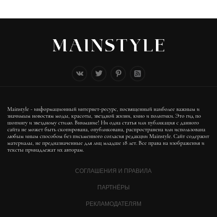
Mainstyle - информационный интернет-ресурс, посвященный наиболее важным и
значимым новостям моды, красоты, звездной жизни, кино и политики. Это гид по
шопингу и звездному стилю. Внимание! Ни одна статья или публикация с данного
сайта не может быть скопирована, опубликована, распространена или использована
любым иным способом без письменного согласия редакции Mainstyle. Сайт содержит
материалы, не предназначенные для лиц младше 18 лет. Все права на изображения и
тексты принадлежат их авторам.
СОГЛАШЕНИЯ И ПРАВИЛА
ПАРТНЁРЫ
РЕКЛАМОДАТЕЛЯМ