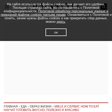
На сайте исользуются файлы cookies, они делают его удобнее.
Посещая страницы сайта, вы соглашаетесь с Политикой
конфиденциальности,
Политикой обработки персональных данных и
передачей файлов cookies третьим лицам
. Ознакомиться с Политикой и
понять, зачем нужны файлы cookies и как прекратить сбор данных,
можно
здесь
.
ок
ГЛАВНАЯ
ЕДА
ОБРАЗ ЖИЗНИ
MIELE И СЕРВИС HOW TO EAT
НАУЧАТ ГОТОВИТЬ ВКУСНО, ПОЛЕЗНО И КРАСИВО