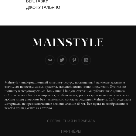
ВЫСТАВКУ
ДЖОНУ ГАЛЬЯНО
Mainstyle - информационный интернет-ресурс, посвященный наиболее важным и
значимым новостям моды, красоты, звездной жизни, кино и политики. Это гид по
шопингу и звездному стилю. Внимание! Ни одна статья или публикация с данного
сайта не может быть скопирована, опубликована, распространена или использована
любым иным способом без письменного согласия редакции Mainstyle. Сайт содержит
материалы, не предназначенные для лиц младше 18 лет. Все права на изображения и
тексты принадлежат их авторам.
СОГЛАШЕНИЯ И ПРАВИЛА
ПАРТНЁРЫ