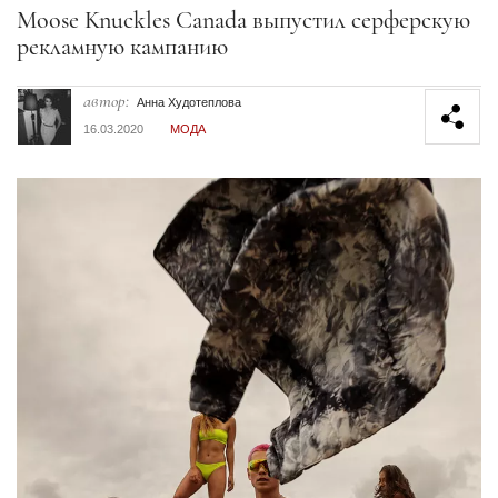
Секция статей
Moose Knuckles Canada выпустил серферскую
рекламную кампанию
автор:
Анна Худотеплова
16.03.2020
МОДА