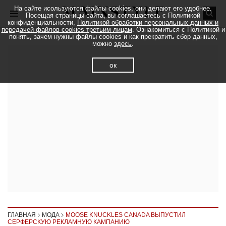
На сайте исользуются файлы cookies, они делают его удобнее.
Посещая страницы сайта, вы соглашаетесь с Политикой
конфиденциальности,
Политикой обработки персональных данных и
передачей файлов cookies третьим лицам
. Ознакомиться с Политикой и
понять, зачем нужны файлы cookies и как прекратить сбор данных,
можно
здесь
.
ок
ГЛАВНАЯ
МОДА
MOOSE KNUCKLES CANADA ВЫПУСТИЛ
СЕРФЕРСКУЮ РЕКЛАМНУЮ КАМПАНИЮ