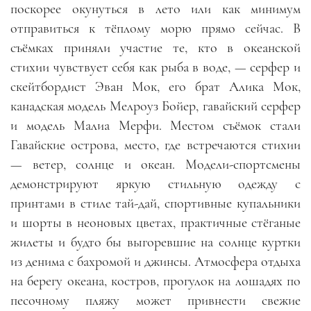
поскорее окунуться в лето или как минимум
отправиться к тёплому морю прямо сейчас. В
съёмках приняли участие те, кто в океанской
стихии чувствует себя как рыба в воде
, —
серфер и
скейтбордист Эван Мок, его брат Алика Мок,
канадская модель Мелроуз Бойер, гавайский серфер
и модель Малиа Мерфи. Местом съёмок стали
Гавайские острова, место, где встречаются стихии
—
ветер, солнце и океан. Модели-спортсмены
демонстрируют яркую стильную одежду с
принтами в стиле тай-дай, спортивные купальники
и шорты в неоновых цветах, практичные стёганые
жилеты и будто бы выгоревшие на солнце куртки
из денима с бахромой и джинсы. Атмосфера отдыха
на берегу океана, костров, прогулок на лошадях по
песочному пляжу может привнести свежие