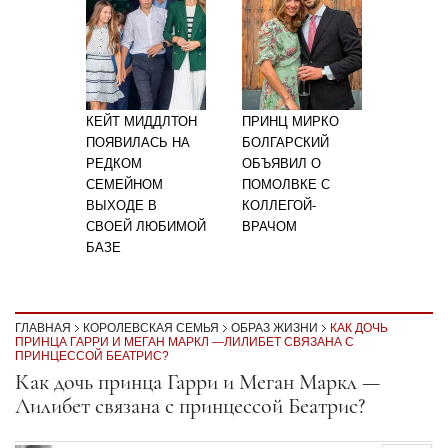
КЕЙТ МИДДЛТОН
ПРИНЦ МИРКО
ПОЯВИЛАСЬ НА
БОЛГАРСКИЙ
РЕДКОМ
ОБЪЯВИЛ О
СЕМЕЙНОМ
ПОМОЛВКЕ С
ВЫХОДЕ В
КОЛЛЕГОЙ-
СВОЕЙ ЛЮБИМОЙ
ВРАЧОМ
БАЗЕ
ГЛАВНАЯ
КОРОЛЕВСКАЯ СЕМЬЯ
ОБРАЗ ЖИЗНИ
КАК ДОЧЬ
ПРИНЦА ГАРРИ И МЕГАН МАРКЛ —ЛИЛИБЕТ СВЯЗАНА С
ПРИНЦЕССОЙ БЕАТРИС?
Секция статей
Как дочь принца Гарри и Меган Маркл —
Лилибет связана с принцессой Беатрис?