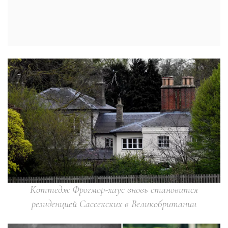
Коттедж Фрогмор-хаус вновь становится
резиденцией Сассекских в Великобритании