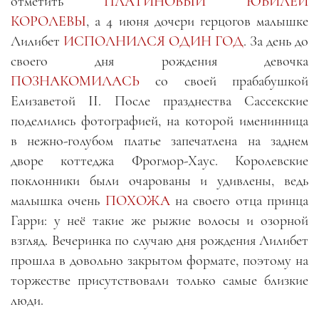
отметить
ПЛАТИНОВЫЙ ЮБИЛЕЙ
КОРОЛЕВЫ
, а 4 июня дочери герцогов малышке
Лилибет
ИСПОЛНИЛСЯ ОДИН ГОД
. За день до
своего дня рождения девочка
ПОЗНАКОМИЛАСЬ
со своей прабабушкой
Елизаветой II. После празднества Сассекские
поделились фотографией, на которой именинница
в нежно-голубом платье запечатлена на заднем
дворе коттеджа Фрогмор-Хаус. Королевские
поклонники были очарованы и удивлены, ведь
малышка очень
ПОХОЖА
на своего отца принца
Гарри: у неё такие же рыжие волосы и озорной
взгляд. Вечеринка по случаю дня рождения Лилибет
прошла в довольно закрытом формате, поэтому на
торжестве присутствовали только самые близкие
люди.