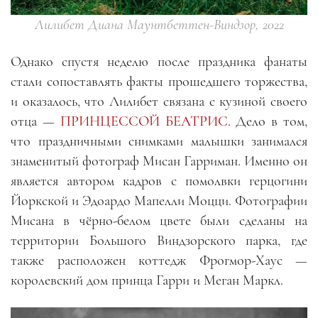
Лилибет Диана Маунтбеттен-Виндзор, 2022
Однако спустя неделю после праздника фанаты
стали сопоставлять факты прошедшего торжества,
и оказалось, что Лилибет связана с кузиной своего
отца —
ПРИНЦЕССОЙ БЕАТРИС
. Дело в том,
что праздничными снимками малышки занимался
знаменитый фотограф Мисан Гарриман. Именно он
является автором кадров с помолвки герцогини
Йоркской и Эдоардо Мапелли Моцци. Фотографии
Мисана в чёрно-белом цвете были сделаны на
территории Большого Виндзорского парка, где
также расположен коттедж Фрогмор-Хаус —
королевский дом принца Гарри и Меган Маркл.