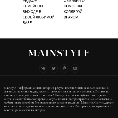
РЕДКОМ
ОБЪЯВИЛ О
СЕМЕЙНОМ
ПОМОЛВКЕ С
ВЫХОДЕ В
КОЛЛЕГОЙ-
СВОЕЙ ЛЮБИМОЙ
ВРАЧОМ
БАЗЕ
Mainstyle - информационный интернет-ресурс, посвященный наиболее важным и
значимым новостям моды, красоты, звездной жизни, кино и политики. Это гид по
шопингу и звездному стилю. Внимание! Ни одна статья или публикация с данного
сайта не может быть скопирована, опубликована, распространена или использована
любым иным способом без письменного согласия редакции Mainstyle. Сайт содержит
материалы, не предназначенные для лиц младше 18 лет. Все права на изображения и
тексты принадлежат их авторам.