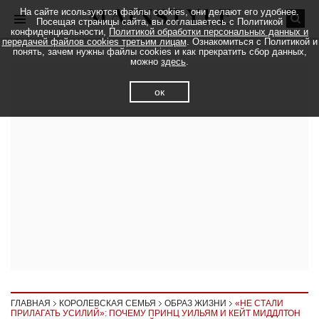
На сайте исользуются файлы cookies, они делают его удобнее.
Посещая страницы сайта, вы соглашаетесь с Политикой
конфиденциальности,
Политикой обработки персональных данных и
передачей файлов cookies третьим лицам
. Ознакомиться с Политикой и
понять, зачем нужны файлы cookies и как прекратить сбор данных,
можно
здесь
.
ок
ГЛАВНАЯ
КОРОЛЕВСКАЯ СЕМЬЯ
ОБРАЗ ЖИЗНИ
«НЕ СТАЛИ
ПРИЛАГАТЬ УСИЛИЙ»: ПОЧЕМУ ПРИНЦ УИЛЬЯМ И КЕЙТ МИДДЛТОН