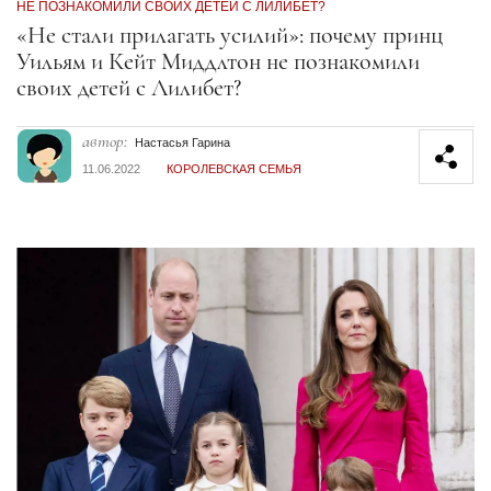
НЕ ПОЗНАКОМИЛИ СВОИХ ДЕТЕЙ С ЛИЛИБЕТ?
Секция статей
«Не стали прилагать усилий»: почему принц
Уильям и Кейт Миддлтон не познакомили
своих детей с Лилибет?
автор:
Настасья Гарина
11.06.2022
КОРОЛЕВСКАЯ СЕМЬЯ