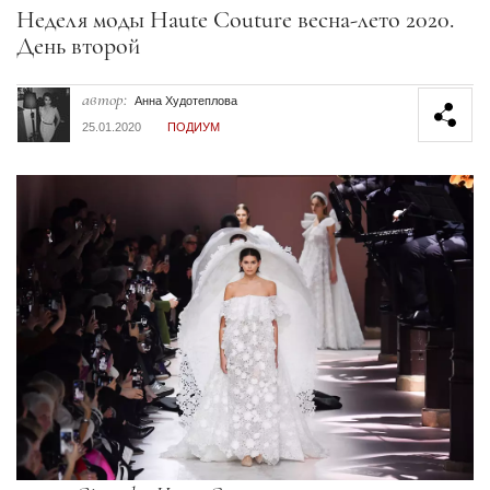
Секция статей
Неделя моды Haute Couture весна-лето 2020.
День второй
автор:
Анна Худотеплова
25.01.2020
ПОДИУМ