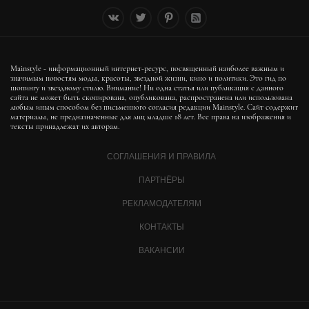
Mainstyle - информационный интернет-ресурс, посвященный наиболее важным и
значимым новостям моды, красоты, звездной жизни, кино и политики. Это гид по
шопингу и звездному стилю. Внимание! Ни одна статья или публикация с данного
сайта не может быть скопирована, опубликована, распространена или использована
любым иным способом без письменного согласия редакции Mainstyle. Сайт содержит
материалы, не предназначенные для лиц младше 18 лет. Все права на изображения и
тексты принадлежат их авторам.
СОГЛАШЕНИЯ И ПРАВИЛА
ПАРТНЁРЫ
РЕКЛАМОДАТЕЛЯМ
КОНТАКТЫ
ВАКАНСИИ