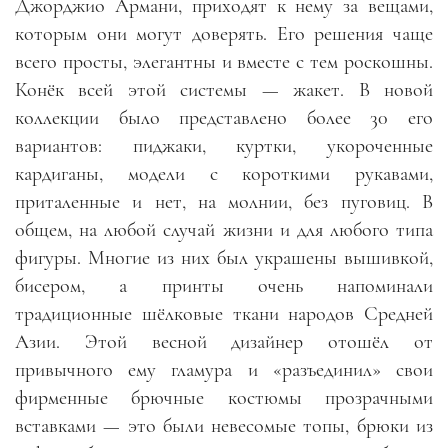
Джорджио Армани, приходят к нему за вещами,
которым они могут доверять. Его решения чаще
всего просты, элегантны и вместе с тем роскошны.
Конёк всей этой системы
—
жакет. В новой
коллекции было представлено более 30 его
вариантов
:
пиджаки, куртки, укороченные
кардиганы, модели с короткими рукавами,
приталенные и нет, на молнии, без пуговиц. В
общем, на любой случай жизни и для любого типа
фигуры. Многие из них был украшены вышивкой,
бисером, а принты очень напоминали
традиционные шёлковые ткани народов Средней
Азии. Этой весной дизайнер отошёл от
привычного ему гламура и «разъединил» свои
фирменные брючные костюмы прозрачными
вставками
—
это были невесомые топы, брюки из