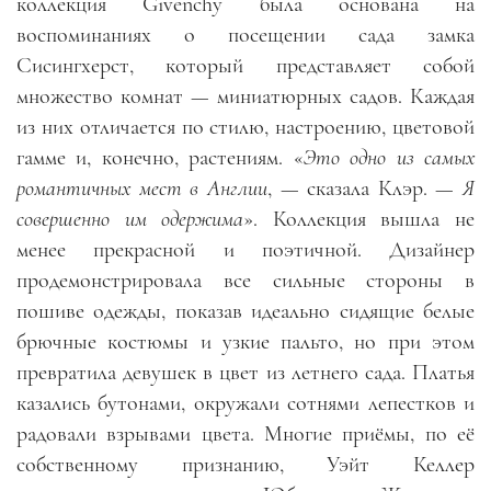
коллекция Givenchy была основана на
воспоминаниях о посещении сада замка
Сисингхерст, который представляет собой
множество комнат
—
миниатюрных садов. Каждая
из них отличается по стилю, настроению, цветовой
гамме и, конечно, растениям. «
Это одно из самых
романтичных мест в Англии
,
—
сказала Клэр.
—
Я
совершенно им одержима
». Коллекция вышла не
менее прекрасной и поэтичной. Дизайнер
продемонстрировала все сильные стороны в
пошиве одежды, показав идеально сидящие белые
брючные костюмы и узкие пальто, но при этом
превратила девушек в цвет из летнего сада. Платья
казались бутонами, окружали сотнями лепестков и
радовали взрывами цвета. Многие приёмы, по её
собственному признанию, Уэйт Келлер