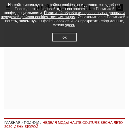
На сайте исользуются файлы cookies, они делают его удобнее.
Посещая страницы сайта, вы соглашаетесь с Политикой
конфиденциальности,
Политикой обработки персональных данных и
передачей файлов cookies третьим лицам
. Ознакомиться с Политикой и
понять, зачем нужны файлы cookies и как прекратить сбор данных,
можно
здесь
.
ок
ГЛАВНАЯ
ПОДИУМ
НЕДЕЛЯ МОДЫ HAUTE COUTURE ВЕСНА-ЛЕТО
2020. ДЕНЬ ВТОРОЙ