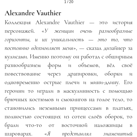
1 / 20
Alexandre Vauthier
Коллекция Alexandre Vauthier
—
это история
персонажей. «
У женщин очень разнообразные
горизонты, и их уникальность
—
это то, что
постоянно вдохновляет меня
»,
—
сказал дизайнер за
кулисами. Именно поэтому он работал с обширным
разнообразием форм и объемов, вёл своё
повествование через драпировки, оборки и
одновременно острые плечи и мини-длину. Его
героини то играли в маскулинность с помощью
брючных костюмов и смокингов на голое тело, то
становились неземными принцессами в платьях,
полностью состоящих из сотен слоёв оборок, то
брали что-то от восточной наложницы в
шароварах. «
Я представлял знаменитый