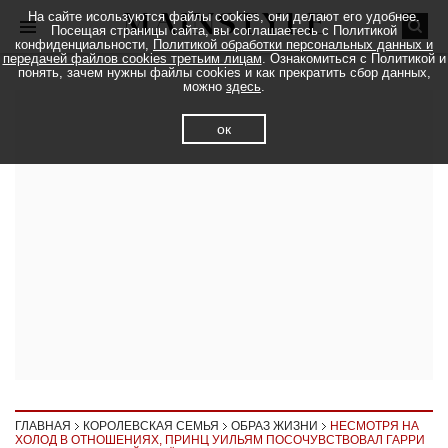
На сайте исользуются файлы cookies, они делают его удобнее.
Посещая страницы сайта, вы соглашаетесь с Политикой
конфиденциальности,
Политикой обработки персональных данных и
передачей файлов cookies третьим лицам
. Ознакомиться с Политикой и
понять, зачем нужны файлы cookies и как прекратить сбор данных,
можно
здесь
.
ок
ГЛАВНАЯ
КОРОЛЕВСКАЯ СЕМЬЯ
ОБРАЗ ЖИЗНИ
НЕСМОТРЯ НА
ХОЛОД В ОТНОШЕНИЯХ, ПРИНЦ УИЛЬЯМ ПОСОЧУВСТВОВАЛ ГАРРИ