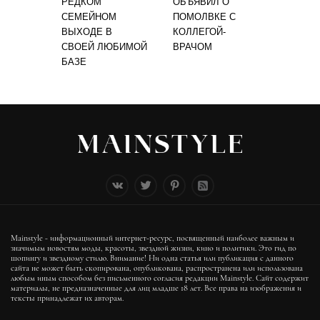
РЕДКОМ
ОБЪЯВИЛ О
СЕМЕЙНОМ
ПОМОЛВКЕ С
ВЫХОДЕ В
КОЛЛЕГОЙ-
СВОЕЙ ЛЮБИМОЙ
ВРАЧОМ
БАЗЕ
Mainstyle - информационный интернет-ресурс, посвященный наиболее важным и
значимым новостям моды, красоты, звездной жизни, кино и политики. Это гид по
шопингу и звездному стилю. Внимание! Ни одна статья или публикация с данного
сайта не может быть скопирована, опубликована, распространена или использована
любым иным способом без письменного согласия редакции Mainstyle. Сайт содержит
материалы, не предназначенные для лиц младше 18 лет. Все права на изображения и
тексты принадлежат их авторам.