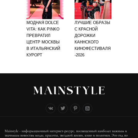
МОДНАЯ DOLCE
ЛУЧШИЕ ОБРАЗЫ
VITA: КАК PINKO
С КРАСНОЙ
ПРЕВРАТИЛ
ДОРОЖКИ
ЦЕНТР МОСКВЫ
КАННСКОГО
В ИТАЛЬЯНСКИЙ
КИНОФЕСТИВАЛЯ
КУРОРТ
-2026
Mainstyle - информационный интернет-ресурс, посвященный наиболее важным и
значимым новостям моды, красоты, звездной жизни, кино и политики. Это гид по