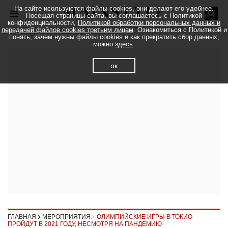
На сайте исользуются файлы cookies, они делают его удобнее.
Посещая страницы сайта, вы соглашаетесь с Политикой
конфиденциальности,
Политикой обработки персональных данных и
передачей файлов cookies третьим лицам
. Ознакомиться с Политикой и
понять, зачем нужны файлы cookies и как прекратить сбор данных,
можно
здесь
.
ок
ГЛАВНАЯ
МЕРОПРИЯТИЯ
ОЛИМПИЙСКИЕ ИГРЫ В ТОКИО
ПРОЙДУТ В 2021 ГОДУ, НЕСМОТРЯ НА ПАНДЕМИЮ