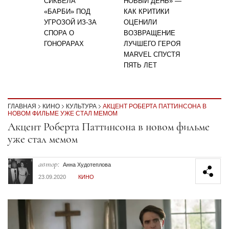
СИКВЕЛА
НОВЫЙ ДЕНЬ» —
«БАРБИ» ПОД
КАК КРИТИКИ
УГРОЗОЙ ИЗ-ЗА
ОЦЕНИЛИ
СПОРА О
ВОЗВРАЩЕНИЕ
ГОНОРАРАХ
ЛУЧШЕГО ГЕРОЯ
MARVEL СПУСТЯ
ПЯТЬ ЛЕТ
ГЛАВНАЯ
КИНО
КУЛЬТУРА
АКЦЕНТ РОБЕРТА ПАТТИНСОНА В
НОВОМ ФИЛЬМЕ УЖЕ СТАЛ МЕМОМ
Секция статей
Акцент Роберта Паттинсона в новом фильме
уже стал мемом
автор:
Анна Худотеплова
23.09.2020
КИНО