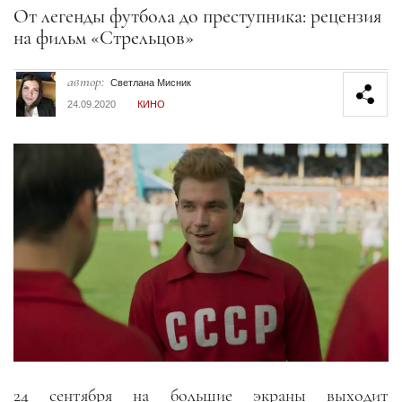
Секция статей
От легенды футбола до преступника: рецензия
на фильм «Стрельцов»
автор:
Светлана Мисник
24.09.2020
КИНО
24 сентября на большие экраны выходит