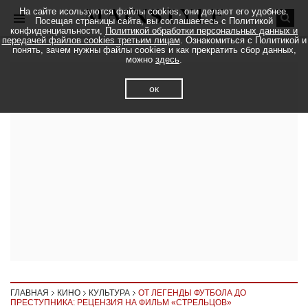
На сайте исользуются файлы cookies, они делают его удобнее.
Посещая страницы сайта, вы соглашаетесь с Политикой
конфиденциальности,
Политикой обработки персональных данных и
передачей файлов cookies третьим лицам
. Ознакомиться с Политикой и
понять, зачем нужны файлы cookies и как прекратить сбор данных,
можно
здесь
.
ок
ГЛАВНАЯ
КИНО
КУЛЬТУРА
ОТ ЛЕГЕНДЫ ФУТБОЛА ДО
ПРЕСТУПНИКА: РЕЦЕНЗИЯ НА ФИЛЬМ «СТРЕЛЬЦОВ»