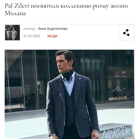
Секция статей
Pal Zileri посвятили коллекцию ритму жизни
Милана
автор:
Анна Худотеплова
27.10.2020
МОДА