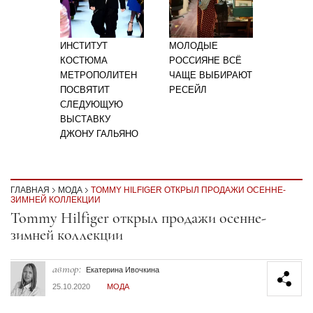
ИНСТИТУТ
МОЛОДЫЕ
КОСТЮМА
РОССИЯНЕ ВСЁ
МЕТРОПОЛИТЕН
ЧАЩЕ ВЫБИРАЮТ
ПОСВЯТИТ
РЕСЕЙЛ
СЛЕДУЮЩУЮ
ВЫСТАВКУ
ДЖОНУ ГАЛЬЯНО
ГЛАВНАЯ
МОДА
TOMMY HILFIGER ОТКРЫЛ ПРОДАЖИ ОСЕННЕ-
ЗИМНЕЙ КОЛЛЕКЦИИ
Секция статей
Tommy Hilfiger открыл продажи осенне-
зимней коллекции
автор:
Екатерина Ивочкина
25.10.2020
МОДА