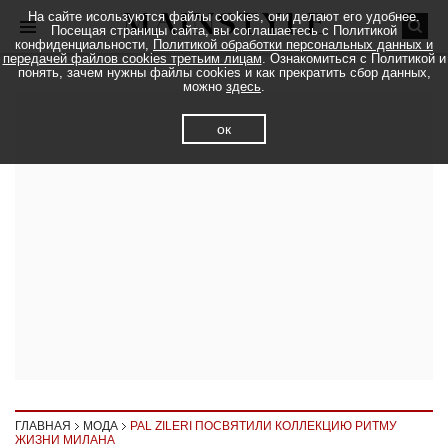
На сайте исользуются файлы cookies, они делают его удобнее.
Посещая страницы сайта, вы соглашаетесь с Политикой
конфиденциальности,
Политикой обработки персональных данных и
передачей файлов cookies третьим лицам
. Ознакомиться с Политикой и
понять, зачем нужны файлы cookies и как прекратить сбор данных,
можно
здесь
.
ок
ГЛАВНАЯ
МОДА
PAL ZILERI ПОСВЯТИЛИ КОЛЛЕКЦИЮ РИТМУ
ЖИЗНИ МИЛАНА