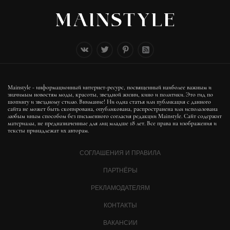
Mainstyle - информационный интернет-ресурс, посвященный наиболее важным и
значимым новостям моды, красоты, звездной жизни, кино и политики. Это гид по
шопингу и звездному стилю. Внимание! Ни одна статья или публикация с данного
сайта не может быть скопирована, опубликована, распространена или использована
любым иным способом без письменного согласия редакции Mainstyle. Сайт содержит
материалы, не предназначенные для лиц младше 18 лет. Все права на изображения и
тексты принадлежат их авторам.
СОГЛАШЕНИЯ И ПРАВИЛА
ПАРТНЁРЫ
РЕКЛАМОДАТЕЛЯМ
КОНТАКТЫ
ВАКАНСИИ