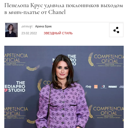
Секция статей
Пенелопа Крус удивила поклонников выходом
в мини-платье от Chanel
автор:
Арина Брик
23.02.2022
ЗВЕЗДНЫЙ СТИЛЬ