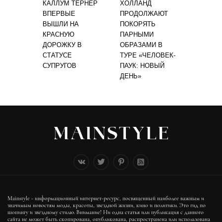
КАЛЛУМ ТЁРНЕР
ХОЛЛАНД
ВПЕРВЫЕ
ПРОДОЛЖАЮТ
ВЫШЛИ НА
ПОКОРЯТЬ
КРАСНУЮ
ПАРНЫМИ
ДОРОЖКУ В
ОБРАЗАМИ В
СТАТУСЕ
ТУРЕ «ЧЕЛОВЕК-
СУПРУГОВ
ПАУК: НОВЫЙ
ДЕНЬ»
Mainstyle - информационный интернет-ресурс, посвященный наиболее важным и
значимым новостям моды, красоты, звездной жизни, кино и политики. Это гид по
шопингу и звездному стилю. Внимание! Ни одна статья или публикация с данного
сайта не может быть скопирована, опубликована, распространена или использована