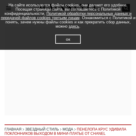
На сайте исользуются файлы cookies, они делают его удобнее.
Посещая страницы сайта, вы соглашаетесь с Политикой
конфиденциальности,
Политикой обработки персональных данных и
передачей файлов cookies третьим лицам
. Ознакомиться с Политикой и
понять, зачем нужны файлы cookies и как прекратить сбор данных,
можно
здесь
.
ок
ГЛАВНАЯ
ЗВЕЗДНЫЙ СТИЛЬ
МОДА
ПЕНЕЛОПА КРУС УДИВИЛА
ПОКЛОННИКОВ ВЫХОДОМ В МИНИ-ПЛАТЬЕ ОТ CHANEL