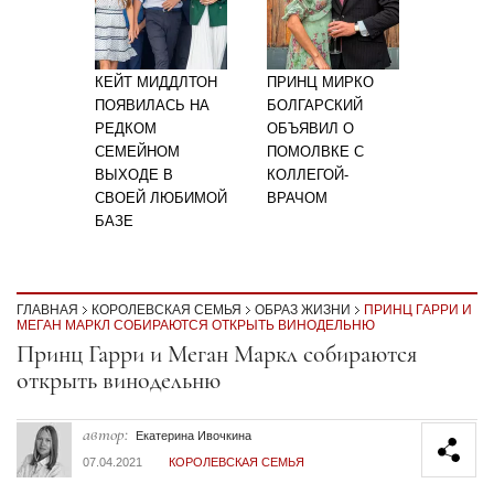
КЕЙТ МИДДЛТОН
ПРИНЦ МИРКО
ПОЯВИЛАСЬ НА
БОЛГАРСКИЙ
РЕДКОМ
ОБЪЯВИЛ О
СЕМЕЙНОМ
ПОМОЛВКЕ С
ВЫХОДЕ В
КОЛЛЕГОЙ-
СВОЕЙ ЛЮБИМОЙ
ВРАЧОМ
БАЗЕ
ГЛАВНАЯ
КОРОЛЕВСКАЯ СЕМЬЯ
ОБРАЗ ЖИЗНИ
ПРИНЦ ГАРРИ И
МЕГАН МАРКЛ СОБИРАЮТСЯ ОТКРЫТЬ ВИНОДЕЛЬНЮ
Секция статей
Принц Гарри и Меган Маркл собираются
открыть винодельню
автор:
Екатерина Ивочкина
07.04.2021
КОРОЛЕВСКАЯ СЕМЬЯ