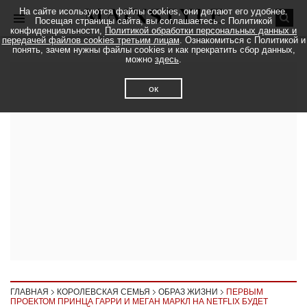
На сайте исользуются файлы cookies, они делают его удобнее.
Посещая страницы сайта, вы соглашаетесь с Политикой
конфиденциальности,
Политикой обработки персональных данных и
передачей файлов cookies третьим лицам
. Ознакомиться с Политикой и
понять, зачем нужны файлы cookies и как прекратить сбор данных,
можно
здесь
.
ок
ГЛАВНАЯ
КОРОЛЕВСКАЯ СЕМЬЯ
ОБРАЗ ЖИЗНИ
ПЕРВЫМ
ПРОЕКТОМ ПРИНЦА ГАРРИ И МЕГАН МАРКЛ НА NETFLIX БУДЕТ