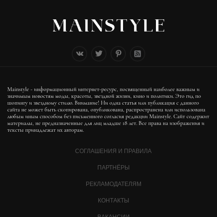
Mainstyle - информационный интернет-ресурс, посвященный наиболее важным и
значимым новостям моды, красоты, звездной жизни, кино и политики. Это гид по
шопингу и звездному стилю. Внимание! Ни одна статья или публикация с данного
сайта не может быть скопирована, опубликована, распространена или использована
любым иным способом без письменного согласия редакции Mainstyle. Сайт содержит
материалы, не предназначенные для лиц младше 18 лет. Все права на изображения и
тексты принадлежат их авторам.
СОГЛАШЕНИЯ И ПРАВИЛА
ПАРТНЁРЫ
РЕКЛАМОДАТЕЛЯМ
КОНТАКТЫ