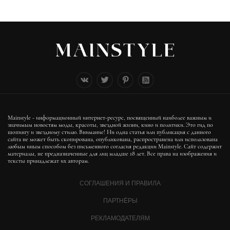
Mainstyle - информационный интернет-ресурс, посвященный наиболее важным и
значимым новостям моды, красоты, звездной жизни, кино и политики. Это гид по
шопингу и звездному стилю. Внимание! Ни одна статья или публикация с данного
сайта не может быть скопирована, опубликована, распространена или использована
любым иным способом без письменного согласия редакции Mainstyle. Сайт содержит
материалы, не предназначенные для лиц младше 18 лет. Все права на изображения и
тексты принадлежат их авторам.
СОГЛАШЕНИЯ И ПРАВИЛА
ПАРТНЁРЫ
РЕКЛАМОДАТЕЛЯМ