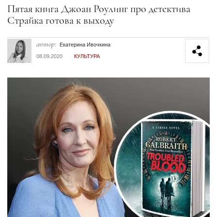
Секция статей
Пятая книга Джоан Роулинг про детектива
Страйка готова к выходу
автор:
Екатерина Ивочкина
08.09.2020
КУЛЬТУРА