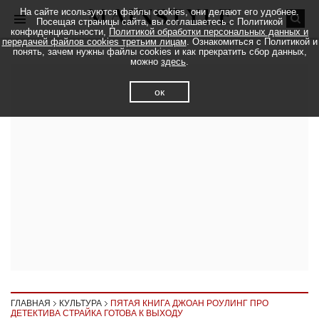
На сайте исользуются файлы cookies, они делают его удобнее.
Посещая страницы сайта, вы соглашаетесь с Политикой
конфиденциальности,
Политикой обработки персональных данных и
передачей файлов cookies третьим лицам
. Ознакомиться с Политикой и
понять, зачем нужны файлы cookies и как прекратить сбор данных,
можно
здесь
.
ок
ГЛАВНАЯ
КУЛЬТУРА
ПЯТАЯ КНИГА ДЖОАН РОУЛИНГ ПРО
ДЕТЕКТИВА СТРАЙКА ГОТОВА К ВЫХОДУ