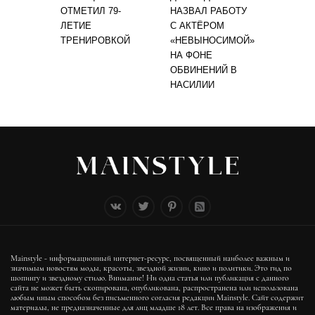
ОТМЕТИЛ 79-
НАЗВАЛ РАБОТУ
ЛЕТИЕ
С АКТЁРОМ
ТРЕНИРОВКОЙ
«НЕВЫНОСИМОЙ»
НА ФОНЕ
ОБВИНЕНИЙ В
НАСИЛИИ
Mainstyle - информационный интернет-ресурс, посвященный наиболее важным и
значимым новостям моды, красоты, звездной жизни, кино и политики. Это гид по
шопингу и звездному стилю. Внимание! Ни одна статья или публикация с данного
сайта не может быть скопирована, опубликована, распространена или использована
любым иным способом без письменного согласия редакции Mainstyle. Сайт содержит
материалы, не предназначенные для лиц младше 18 лет. Все права на изображения и