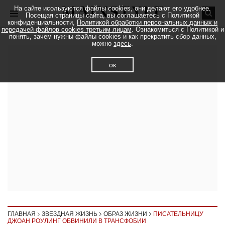
На сайте исользуются файлы cookies, они делают его удобнее.
Посещая страницы сайта, вы соглашаетесь с Политикой
конфиденциальности,
Политикой обработки персональных данных и
передачей файлов cookies третьим лицам
. Ознакомиться с Политикой и
понять, зачем нужны файлы cookies и как прекратить сбор данных,
можно
здесь
.
ок
ГЛАВНАЯ
ЗВЕЗДНАЯ ЖИЗНЬ
ОБРАЗ ЖИЗНИ
ПИСАТЕЛЬНИЦУ
ДЖОАН РОУЛИНГ ОБВИНИЛИ В ТРАНСФОБИИ