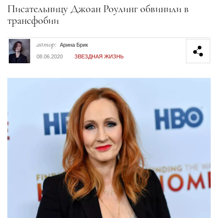
Секция статей
Писательницу Джоан Роулинг обвинили в
трансфобии
автор:
Арина Брик
08.06.2020
ЗВЕЗДНАЯ ЖИЗНЬ