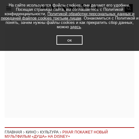
На сайте исользуются файлы cookies, они делают его удобнее.
Посещая страницы сайта, вы соглашаетесь с Политикой
конфиденциальности,
Политикой обработки персональных данных и
передачей файлов cookies третьим лицам
. Ознакомиться с Политикой и
понять, зачем нужны файлы cookies и как прекратить сбор данных,
можно
здесь
.
ок
ГЛАВНАЯ
КИНО
КУЛЬТУРА
PIXAR ПОКАЖЕТ НОВЫЙ
МУЛЬТФИЛЬМ «ДУША» НА DISNEY+