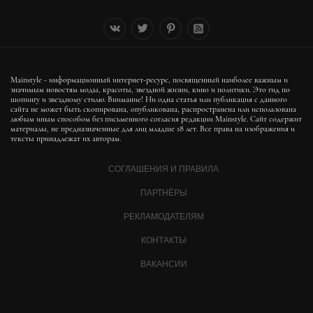
Mainstyle - информационный интернет-ресурс, посвященный наиболее важным и
значимым новостям моды, красоты, звездной жизни, кино и политики. Это гид по
шопингу и звездному стилю. Внимание! Ни одна статья или публикация с данного
сайта не может быть скопирована, опубликована, распространена или использована
любым иным способом без письменного согласия редакции Mainstyle. Сайт содержит
материалы, не предназначенные для лиц младше 18 лет. Все права на изображения и
тексты принадлежат их авторам.
СОГЛАШЕНИЯ И ПРАВИЛА
ПАРТНЁРЫ
РЕКЛАМОДАТЕЛЯМ
КОНТАКТЫ
ВАКАНСИИ