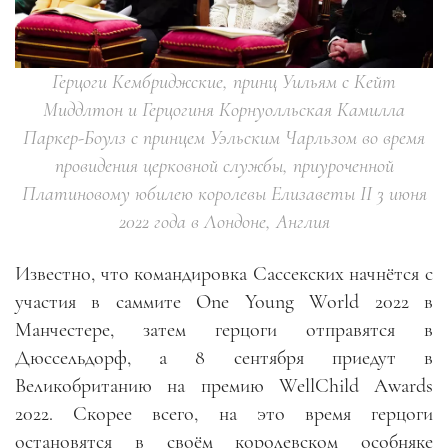
Герцоги Кембриджские, принц Уильям c Кейт
Миддлтон и Герцогиня Корнуолльская Камилла
Паркер-Боулз с принцем Уэльским Чарльзом во время
провидения церковной службы, приуроченной
Платиновому юбилею королевы Елизаветы II 3 июня
2022 года в Лондоне, Англия
Известно, что командировка Сассекских начнётся с
участия в саммите One Young World 2022 в
Манчестере, затем герцоги отправятся в
Дюссельдорф, а 8 сентября приедут в
Великобританию на премию WellChild Awards
2022. Скорее всего, на это время герцоги
остановятся в своём королевском особняке