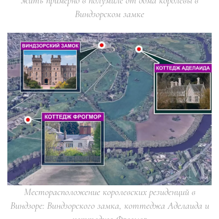
жить примерно в полумиле от дома королевы в
Виндзорском замке
Месторасположение королевских резиденций в
Виндзоре: Виндзорского замка, коттеджа Аделаида и