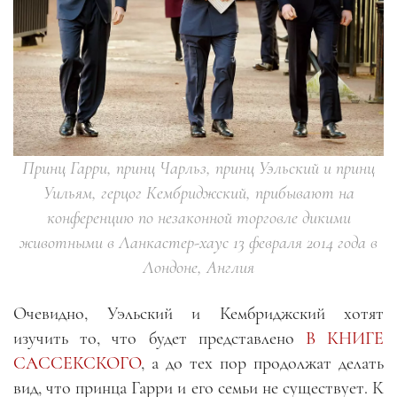
Принц Гарри, принц Чарльз, принц Уэльский и принц
Уильям, герцог Кембриджский, прибывают на
конференцию по незаконной торговле дикими
животными в Ланкастер-хаус 13 февраля 2014 года в
Лондоне, Англия
Очевидно, Уэльский и Кембриджский хотят
изучить то, что будет представлено
В КНИГЕ
САССЕКСКОГО
, а до тех пор продолжат делать
вид, что принца Гарри и его семьи не существует. К