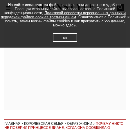
На сайте исользуются файлы cookies, они делают его удобнее.
Посещая страницы сайта, вы соглашаетесь с Политикой
конфиденциальности,
Политикой обработки персональных данных и
передачей файлов cookies третьим лицам
. Ознакомиться с Политикой и
понять, зачем нужны файлы cookies и как прекратить сбор данных,
можно
здесь
.
ок
ГЛАВНАЯ
КОРОЛЕВСКАЯ СЕМЬЯ
ОБРАЗ ЖИЗНИ
ПОЧЕМУ НИКТО
НЕ ПОВЕРИЛ ПРИНЦЕССЕ ДИАНЕ, КОГДА ОНА СООБЩИЛА О