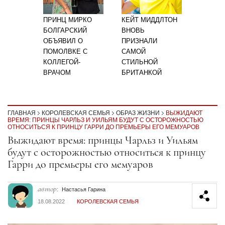
ПРИНЦ МИРКО
КЕЙТ МИДДЛТОН
БОЛГАРСКИЙ
ВНОВЬ
ОБЪЯВИЛ О
ПРИЗНАЛИ
ПОМОЛВКЕ С
САМОЙ
КОЛЛЕГОЙ-
СТИЛЬНОЙ
ВРАЧОМ
БРИТАНКОЙ
ГЛАВНАЯ
КОРОЛЕВСКАЯ СЕМЬЯ
ОБРАЗ ЖИЗНИ
ВЫЖИДАЮТ
ВРЕМЯ: ПРИНЦЫ ЧАРЛЬЗ И УИЛЬЯМ БУДУТ С ОСТОРОЖНОСТЬЮ
ОТНОСИТЬСЯ К ПРИНЦУ ГАРРИ ДО ПРЕМЬЕРЫ ЕГО МЕМУАРОВ
Секция статей
Выжидают время: принцы Чарльз и Уильям
будут с осторожностью относиться к принцу
Гарри до премьеры его мемуаров
автор:
Настасья Гарина
18.08.2022
КОРОЛЕВСКАЯ СЕМЬЯ