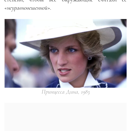
«
неуравновешенной
».
Принцесса Дина, 1983