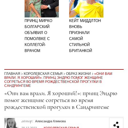
ПРИНЦ МИРКО
КЕЙТ МИДДЛТОН
БОЛГАРСКИЙ
ВНОВЬ
ОБЪЯВИЛ О
ПРИЗНАЛИ
ПОМОЛВКЕ С
САМОЙ
КОЛЛЕГОЙ-
СТИЛЬНОЙ
ВРАЧОМ
БРИТАНКОЙ
ГЛАВНАЯ
КОРОЛЕВСКАЯ СЕМЬЯ
ОБРАЗ ЖИЗНИ
«ОНИ ВАМ
ВРАЛИ. Я ХОРОШИЙ!»: ПРИНЦ ЭНДРЮ ПОМОГ ЖЕНЩИНЕ
СОГРЕТЬСЯ ВО ВРЕМЯ РОЖДЕСТВЕНСКОЙ ПРОГУЛКИ В
САНДРИНГЕМЕ
Секция статей
«Они вам врали. Я хороший!»: принц Эндрю
помог женщине согреться во время
рождественской прогулки в Сандрингеме
автор:
Александра Климова