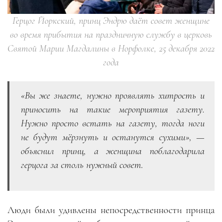
Герцог Йоркский, принц Эндрю даёт совет женщине
во время прибытия на праздничную службу в церковь
Святой Марии Магдалины в Норфолке, 25 декабря 2022
года
«Вы же знаете, нужно проявлять хитрость и
приносить на такие мероприятия газету.
Нужно просто встать на газету, тогда ноги
не будут мёрзнуть и останутся сухими», —
объяснил принц, а женщина поблагодарила
герцога за столь нужный совет.
Люди были удивлены непосредственности принца