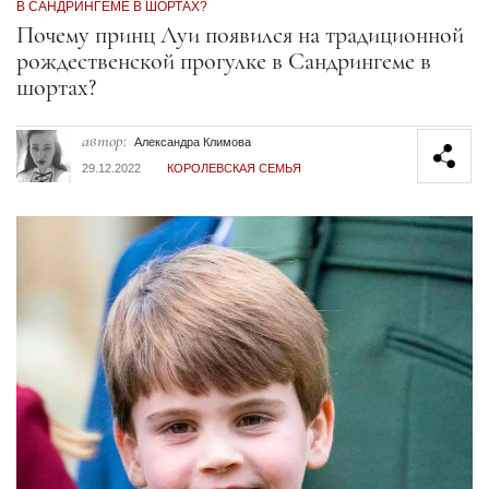
В САНДРИНГЕМЕ В ШОРТАХ?
Секция статей
Почему принц Луи появился на традиционной
рождественской прогулке в Сандрингеме в
шортах?
автор:
Александра Климова
29.12.2022
КОРОЛЕВСКАЯ СЕМЬЯ