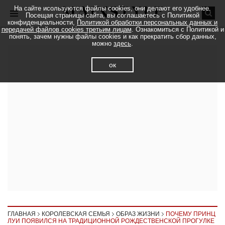
На сайте исользуются файлы cookies, они делают его удобнее.
Посещая страницы сайта, вы соглашаетесь с Политикой
конфиденциальности,
Политикой обработки персональных данных и
передачей файлов cookies третьим лицам
. Ознакомиться с Политикой и
понять, зачем нужны файлы cookies и как прекратить сбор данных,
можно
здесь
.
ок
ГЛАВНАЯ
КОРОЛЕВСКАЯ СЕМЬЯ
ОБРАЗ ЖИЗНИ
ПОЧЕМУ ПРИНЦ
ЛУИ ПОЯВИЛСЯ НА ТРАДИЦИОННОЙ РОЖДЕСТВЕНСКОЙ ПРОГУЛКЕ