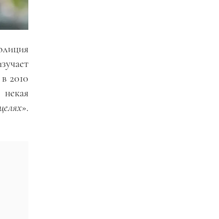
олиция
зучает
 в 2010
 некая
целях
».