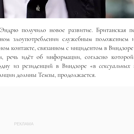
Эндрю получило новое развитие. Британская п
жном злоупотреблении служебным положением и
ом контакте, связанном с инцидентом в Виндзоре
и, речь идёт об информации, согласно которой
дну из резиденций в Виндзоре «в
сексуальных 
олиции долины Темзы, продолжается.