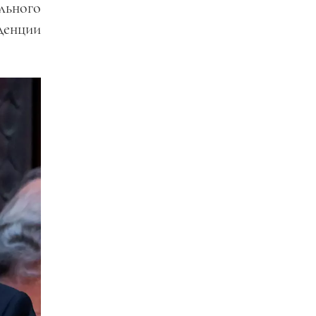
льного
денции