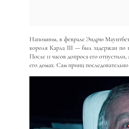
Напомним, в феврале Эндрю Маунтбет
короля Карла III — был задержан по
После 11 часов допроса его отпустили,
его домах. Сам принц последовательн