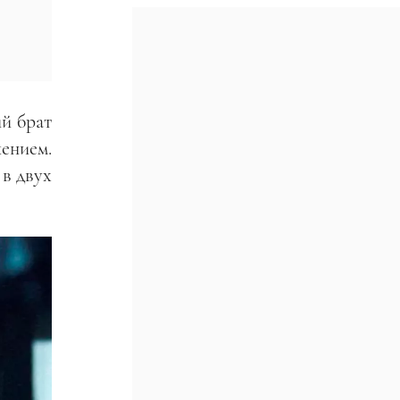
й брат
ением.
 в двух