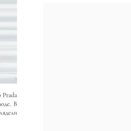
 Prada
оде. В
лядели