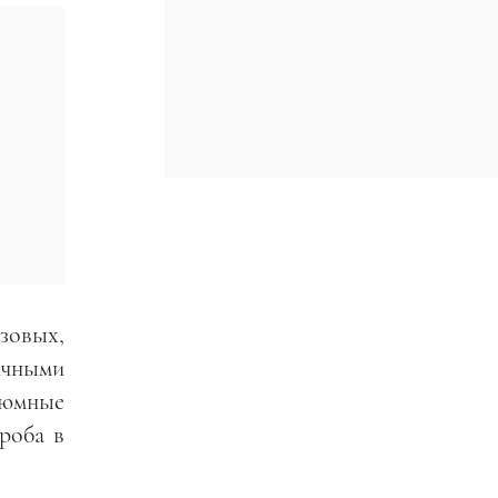
зовых,
ичными
тюмные
роба в