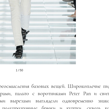
1 / 50
ереосмысления базовых вещей. Широкоплечие пи
рами, пальто с воротниками Peter Pan и сви
ными вырезами выглядели одновременно зна
 полупрозрачные брюки и куртки, сквозь к