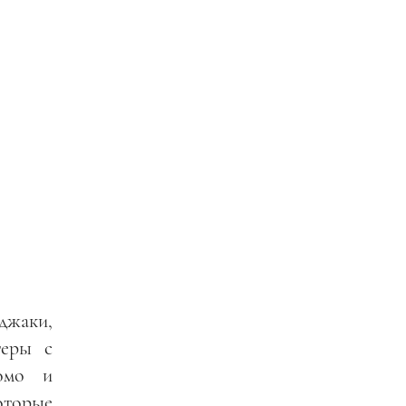
джаки,
теры с
комо и
оторые