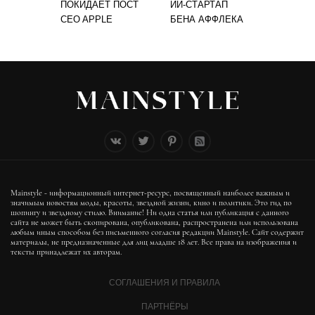
ПОКИДАЕТ ПОСТ
ИИ-СТАРТАП
CEO APPLE
БЕНА АФФЛЕКА
Mainstyle - информационный интернет-ресурс, посвященный наиболее важным и
значимым новостям моды, красоты, звездной жизни, кино и политики. Это гид по
шопингу и звездному стилю. Внимание! Ни одна статья или публикация с данного
сайта не может быть скопирована, опубликована, распространена или использована
любым иным способом без письменного согласия редакции Mainstyle. Сайт содержит
материалы, не предназначенные для лиц младше 18 лет. Все права на изображения и
тексты принадлежат их авторам.
СОГЛАШЕНИЯ И ПРАВИЛА
ПАРТНЁРЫ