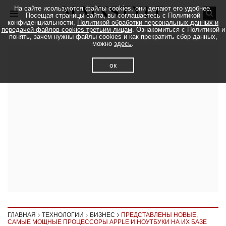
На сайте исользуются файлы cookies, они делают его удобнее.
Посещая страницы сайта, вы соглашаетесь с Политикой
конфиденциальности,
Политикой обработки персональных данных и
передачей файлов cookies третьим лицам
. Ознакомиться с Политикой и
понять, зачем нужны файлы cookies и как прекратить сбор данных,
можно
здесь
.
ок
ГЛАВНАЯ
ТЕХНОЛОГИИ
БИЗНЕС
ПРЕДСТАВЛЕНЫ НОВЫЕ,
САМЫЕ МОЩНЫЕ ПРОЦЕССОРЫ APPLE И НОУТБУКИ НА ИХ БАЗЕ