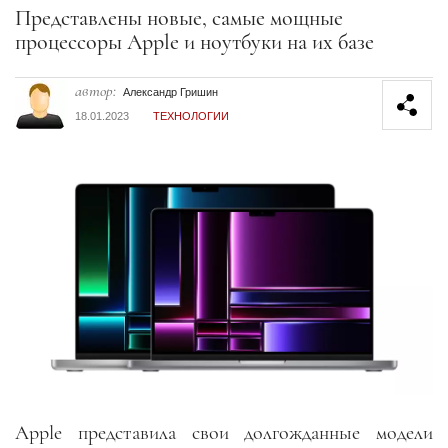
Секция статей
Представлены новые, самые мощные
процессоры Apple и ноутбуки на их базе
автор:
Александр Гришин
18.01.2023
ТЕХНОЛОГИИ
Apple представила свои долгожданные модели