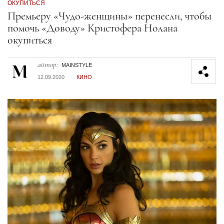
ОКУПИТЬСЯ
Секция статей
Премьеру «Чудо-женщины» перенесли, чтобы
помочь «Доводу» Кристофера Нолана
окупиться
автор:
MAINSTYLE
12.09.2020
КИНО