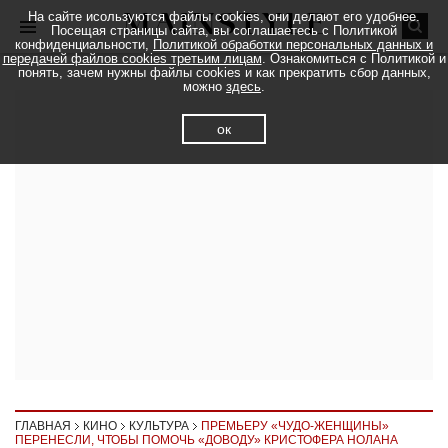
На сайте исользуются файлы cookies, они делают его удобнее.
Посещая страницы сайта, вы соглашаетесь с Политикой
конфиденциальности,
Политикой обработки персональных данных и
передачей файлов cookies третьим лицам
. Ознакомиться с Политикой и
понять, зачем нужны файлы cookies и как прекратить сбор данных,
можно
здесь
.
ок
ГЛАВНАЯ
КИНО
КУЛЬТУРА
ПРЕМЬЕРУ «ЧУДО-ЖЕНЩИНЫ»
ПЕРЕНЕСЛИ, ЧТОБЫ ПОМОЧЬ «ДОВОДУ» КРИСТОФЕРА НОЛАНА