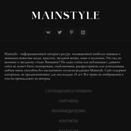
Mainstyle - информационный интернет-ресурс, посвященный наиболее важным и
значимым новостям моды, красоты, звездной жизни, кино и политики. Это гид по
шопингу и звездному стилю. Внимание! Ни одна статья или публикация с данного
сайта не может быть скопирована, опубликована, распространена или использована
любым иным способом без письменного согласия редакции Mainstyle. Сайт содержит
материалы, не предназначенные для лиц младше 18 лет. Все права на изображения и
тексты принадлежат их авторам.
СОГЛАШЕНИЯ И ПРАВИЛА
ПАРТНЁРЫ
РЕКЛАМОДАТЕЛЯМ
КОНТАКТЫ
ВАКАНСИИ