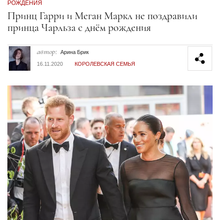
РОЖДЕНИЯ
Секция статей
Принц Гарри и Меган Маркл не поздравили
принца Чарльза с днём рождения
автор:
Арина Брик
16.11.2020
КОРОЛЕВСКАЯ СЕМЬЯ