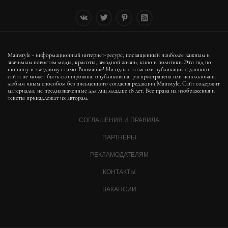
Mainstyle - информационный интернет-ресурс, посвященный наиболее важным и
значимым новостям моды, красоты, звездной жизни, кино и политики. Это гид по
шопингу и звездному стилю. Внимание! Ни одна статья или публикация с данного
сайта не может быть скопирована, опубликована, распространена или использована
любым иным способом без письменного согласия редакции Mainstyle. Сайт содержит
материалы, не предназначенные для лиц младше 18 лет. Все права на изображения и
тексты принадлежат их авторам.
СОГЛАШЕНИЯ И ПРАВИЛА
ПАРТНЁРЫ
РЕКЛАМОДАТЕЛЯМ
КОНТАКТЫ
ВАКАНСИИ