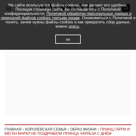
На сайте исользуются файлы cookies, они делают его удобнее.
Посещая страницы сайта, вы соглашаетесь с Политикой
конфиденциальности,
Политикой обработки персональных данных и
передачей файлов cookies третьим лицам
. Ознакомиться с Политикой и
понять, зачем нужны файлы cookies и как прекратить сбор данных,
можно
здесь
.
ок
ГЛАВНАЯ
КОРОЛЕВСКАЯ СЕМЬЯ
ОБРАЗ ЖИЗНИ
ПРИНЦ ГАРРИ И
МЕГАН МАРКЛ НЕ ПОЗДРАВИЛИ ПРИНЦА ЧАРЛЬЗА С ДНЁМ