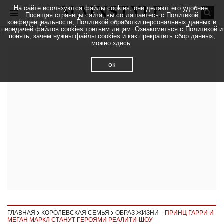
На сайте исользуются файлы cookies, они делают его удобнее.
Посещая страницы сайта, вы соглашаетесь с Политикой
конфиденциальности,
Политикой обработки персональных данных и
передачей файлов cookies третьим лицам
. Ознакомиться с Политикой и
понять, зачем нужны файлы cookies и как прекратить сбор данных,
можно
здесь
.
ок
ГЛАВНАЯ
КОРОЛЕВСКАЯ СЕМЬЯ
ОБРАЗ ЖИЗНИ
ПРИНЦ ГАРРИ И
МЕГАН МАРКЛ СТАНУТ ГЕРОЯМИ РЕАЛИТИ-ШОУ