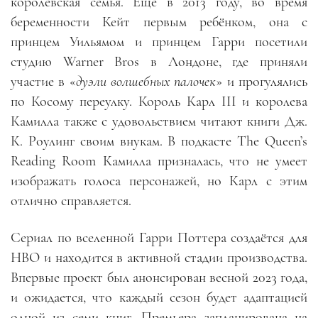
королевская семья. Ещё в 2013 году, во время
беременности Кейт первым ребёнком, она с
принцем Уильямом и принцем Гарри посетили
студию Warner Bros в Лондоне, где приняли
участие в «
дуэли волшебных палочек
» и прогулялись
по Косому переулку. Король Карл III и королева
Камилла также с удовольствием читают книги Дж.
К. Роулинг своим внукам. В подкасте The Queen’s
Reading Room Камилла призналась, что не умеет
изображать голоса персонажей, но Карл с этим
отлично справляется.
Сериал по вселенной Гарри Поттера создаётся для
HBO и находится в активной стадии производства.
Впервые проект был анонсирован весной 2023 года,
и ожидается, что каждый сезон будет адаптацией
одной из семи книг. Премьера запланирована на