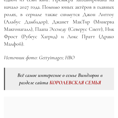
начало 2027 года. Помимо юных актёров в главных
ролях, в сериале также снимутся Джон Литгоу
(Альбус Дамблдор), Джанет МакТир (Минерва
Макгонагалл), Паапа Эссиеду (Северус Снегг), Ник
Фрост (Рубеус Хагрид) и Локс Пратт (Драко
Малфой).
Источник фото: Gettyimages; HBO
Всё самое интересное о семье Виндзоров в
разделе сайта
КОРОЛЕВСКАЯ СЕМЬЯ