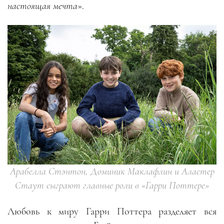
настоящая мечта
».
Арабелла Стэнтон, Доминик Маклафлин и Аластер
Стаут сыграют главные роли в «Гарри Поттере»
Любовь к миру Гарри Поттера разделяет вся