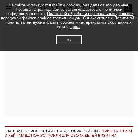
На сайте исользуются файлы cookies, они делают его удобнее.
Посещая страницы сайта, вы соглашаетесь с Политикой
конфиденциальности,
Политикой обработки персональных данных и
передачей файлов cookies третьим лицам
. Ознакомиться с Политикой и
понять, зачем нужны файлы cookies и как прекратить сбор данных,
можно
здесь
.
ок
ГЛАВНАЯ
КОРОЛЕВСКАЯ СЕМЬЯ
ОБРАЗ ЖИЗНИ
ПРИНЦ УИЛЬЯМ
И КЕЙТ МИДДЛТОН УСТРОИЛИ ДЛЯ СВОИХ ДЕТЕЙ ВИЗИТ НА