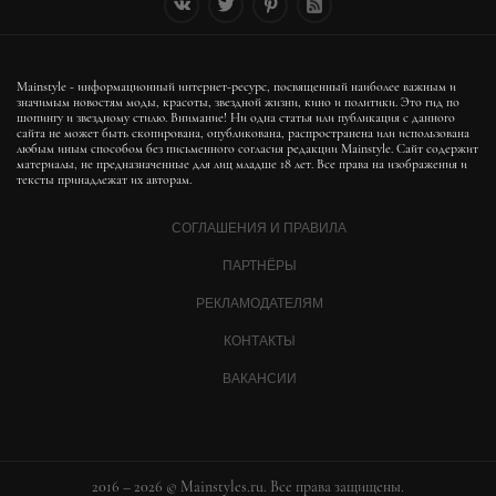
Mainstyle - информационный интернет-ресурс, посвященный наиболее важным и
значимым новостям моды, красоты, звездной жизни, кино и политики. Это гид по
шопингу и звездному стилю. Внимание! Ни одна статья или публикация с данного
сайта не может быть скопирована, опубликована, распространена или использована
любым иным способом без письменного согласия редакции Mainstyle. Сайт содержит
материалы, не предназначенные для лиц младше 18 лет. Все права на изображения и
тексты принадлежат их авторам.
СОГЛАШЕНИЯ И ПРАВИЛА
ПАРТНЁРЫ
РЕКЛАМОДАТЕЛЯМ
КОНТАКТЫ
ВАКАНСИИ
2016 – 2026 © Mainstyles.ru. Все права защищены.