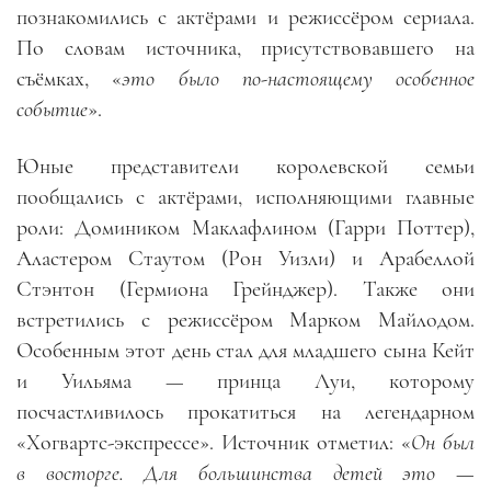
познакомились с актёрами и режиссёром сериала.
По словам источника, присутствовавшего на
съёмках, «
это было по-настоящему особенное
событие
».
Юные представители королевской семьи
пообщались с актёрами, исполняющими главные
роли: Домиником Маклафлином (Гарри Поттер),
Аластером Стаутом (Рон Уизли) и Арабеллой
Стэнтон (Гермиона Грейнджер). Также они
встретились с режиссёром Марком Майлодом.
Особенным этот день стал для младшего сына Кейт
и Уильяма — принца Луи, которому
посчастливилось прокатиться на легендарном
«Хогвартс-экспрессе». Источник отметил: «
Он был
в восторге. Для большинства детей это —