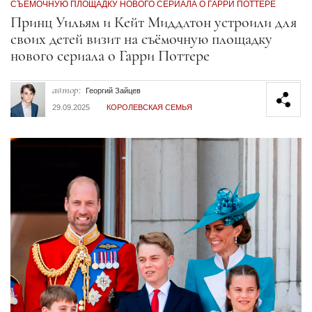
СЪЁМОЧНУЮ ПЛОЩАДКУ НОВОГО СЕРИАЛА О ГАРРИ ПОТТЕРЕ
Секция статей
Принц Уильям и Кейт Миддлтон устроили для
своих детей визит на съёмочную площадку
нового сериала о Гарри Поттере
автор:
Георгий Зайцев
29.09.2025
КОРОЛЕВСКАЯ СЕМЬЯ