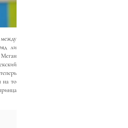
 между
ряд ли
 Меган
секский
теперь
я на то
принца