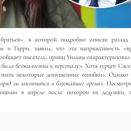
 братьев», в которой подробно описан разлад
м и Гарри, заявил, что эта напряжённость «в
сообщает писатель, принц Уильям охарактеризовал
 была безжалостна к персоналу
». Хотя герцог Сас
изнать некоторые допущенные ошибки». Однако 
«
вряд ли закончится в ближайшее время
». Несмотр
ующими в апреле после похорон их дедушки, 