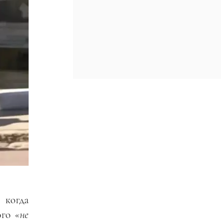
 когда
ого «
не