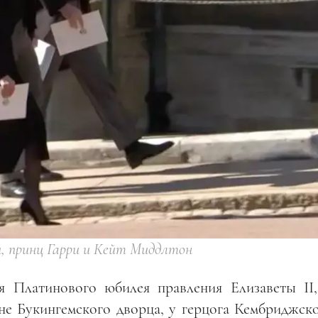
, принц Гарри и Кейт Миддлтон
я Платинового юбилея правления Елизаветы II,
оне Букингемского дворца, у герцога Кембриджск