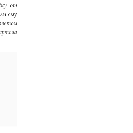
ёку от
или ему
ветом
ертова