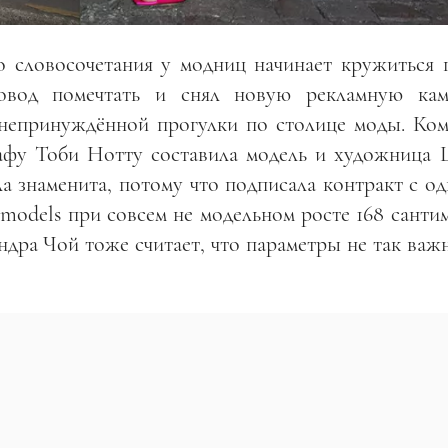
о словосочетания у модниц начинает кружиться г
вод помечтать и снял новую рекламную ка
 непринуждённой прогулки по столице моды. Ко
афу Тоби Нотту составила модель и художница
ла знаменита, потому что подписала контракт с о
odels при совсем не модельном росте 168 сантим
ра Чой тоже считает, что параметры не так важн