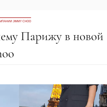
МПАНИИ JIMMY CHOO
нему Парижу в новой
hoo