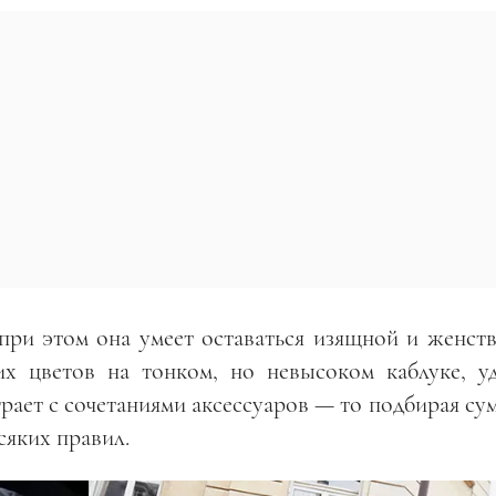
 при этом она умеет оставаться изящной и женств
х цветов на тонком, но невысоком каблуке, у
грает с сочетаниями аксессуаров — то подбирая су
сяких правил.