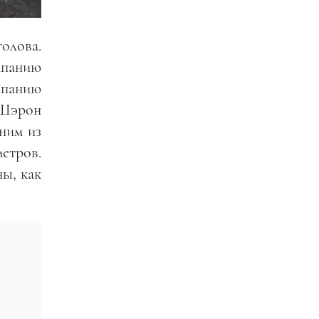
олова.
мпанию
мпанию
 Шэрон
дним из
етров.
ы, как