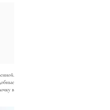
енной.
добные
мочку в