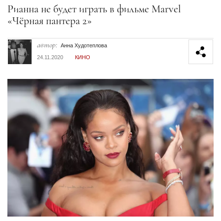
Секция статей
Рианна не будет играть в фильме Marvel
«Чёрная пантера 2»
автор:
Анна Худотеплова
24.11.2020
КИНО