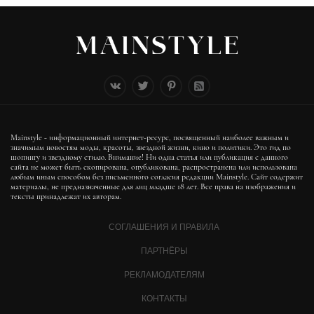
Mainstyle - информационный интернет-ресурс, посвященный наиболее важным и
значимым новостям моды, красоты, звездной жизни, кино и политики. Это гид по
шопингу и звездному стилю. Внимание! Ни одна статья или публикация с данного
сайта не может быть скопирована, опубликована, распространена или использована
любым иным способом без письменного согласия редакции Mainstyle. Сайт содержит
материалы, не предназначенные для лиц младше 18 лет. Все права на изображения и
тексты принадлежат их авторам.
СОГЛАШЕНИЯ И ПРАВИЛА
ПАРТНЁРЫ
РЕКЛАМОДАТЕЛЯМ
КОНТАКТЫ