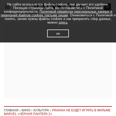
На сайте исользуются файлы cookies, они делают его удобнее.
Посещая страницы сайта, вы соглашаетесь с Политикой
конфиденциальности,
Политикой обработки персональных данных и
передачей файлов cookies третьим лицам
. Ознакомиться с Политикой и
понять, зачем нужны файлы cookies и как прекратить сбор данных,
можно
здесь
.
ок
ГЛАВНАЯ
КИНО
КУЛЬТУРА
РИАННА НЕ БУДЕТ ИГРАТЬ В ФИЛЬМЕ
MARVEL «ЧЁРНАЯ ПАНТЕРА 2»