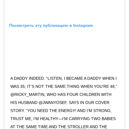
Посмотреть эту публикацию в Instagram
A DADDY INDEED. “LISTEN, I BECAME A DADDY WHEN I
WAS 35; IT’S NOT THE SAME THING WHEN YOU’RE 48,”
@RICKY_MARTIN, WHO HAS FOUR CHILDREN WITH
HIS HUSBAND @JWANYOSEF, SAYS IN OUR COVER
STORY. “YOU NEED THE ENERGY! AND I’M STRONG,
TRUST ME, I’M HEALTHY—I’M CARRYING TWO BABIES
AT THE SAME TIME AND THE STROLLER AND THE