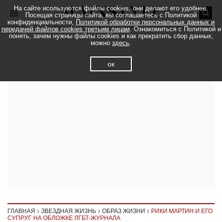
На сайте исользуются файлы cookies, они делают его удобнее.
Посещая страницы сайта, вы соглашаетесь с Политикой
конфиденциальности,
Политикой обработки персональных данных и
передачей файлов cookies третьим лицам
. Ознакомиться с Политикой и
понять, зачем нужны файлы cookies и как прекратить сбор данных,
можно
здесь
.
ок
ГЛАВНАЯ
ЗВЕЗДНАЯ ЖИЗНЬ
ОБРАЗ ЖИЗНИ
РИКИ МАРТИН И ЕГО
СУПРУГ НА ОБЛОЖКЕ ЛГБТ-ЖУРНАЛА