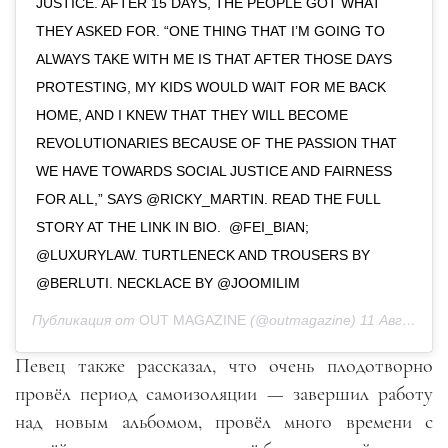
JUSTICE. AFTER 15 DAYS, THE PEOPLE GOT WHAT
THEY ASKED FOR. “ONE THING THAT I’M GOING TO
ALWAYS TAKE WITH ME IS THAT AFTER THOSE DAYS
PROTESTING, MY KIDS WOULD WAIT FOR ME BACK
HOME, AND I KNEW THAT THEY WILL BECOME
REVOLUTIONARIES BECAUSE OF THE PASSION THAT
WE HAVE TOWARDS SOCIAL JUSTICE AND FAIRNESS
FOR ALL,” SAYS @RICKY_MARTIN. READ THE FULL
STORY AT THE LINK IN BIO. @FEI_BIAN;⁠⠀
@LUXURYLAW. TURTLENECK AND TROUSERS BY
@BERLUTI. NECKLACE BY @JOOMILIM
Публикация от
OUT MAGAZINE
(@outmagazine)
11 Авг 2020 в 11:06 PDT
Певец также рассказал, что очень плодотворно
провёл период самоизоляции — завершил работу
над новым альбомом, провёл много времени с