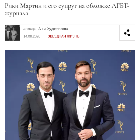
Секция статей
Рики Мартин и его супруг на обложке ЛГБТ-
журнала
автор:
Анна Худотеплова
14.08.2020
ЗВЕЗДНАЯ ЖИЗНЬ