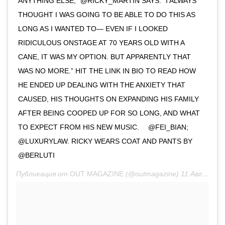
ANYTHING ELSE,” @RICKY_MARTIN SAYS. “I ALWAYS
THOUGHT I WAS GOING TO BE ABLE TO DO THIS AS
LONG AS I WANTED TO— EVEN IF I LOOKED
RIDICULOUS ONSTAGE AT 70 YEARS OLD WITH A
CANE, IT WAS MY OPTION. BUT APPARENTLY THAT
WAS NO MORE.” HIT THE LINK IN BIO TO READ HOW
HE ENDED UP DEALING WITH THE ANXIETY THAT
CAUSED, HIS THOUGHTS ON EXPANDING HIS FAMILY
AFTER BEING COOPED UP FOR SO LONG, AND WHAT
TO EXPECT FROM HIS NEW MUSIC.⁠⠀ @FEI_BIAN;⁠⠀
@LUXURYLAW. RICKY WEARS COAT AND PANTS BY
@BERLUTI
Публикация от
OUT MAGAZINE
(@outmagazine)
11 Авг 2020 в 7:09 PDT