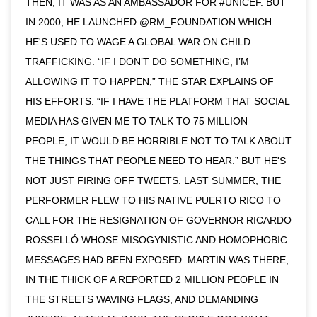
THEN, IT WAS AS AN AMBASSADOR FOR #UNICEF. BUT
IN 2000, HE LAUNCHED @RM_FOUNDATION WHICH
HE'S USED TO WAGE A GLOBAL WAR ON CHILD
TRAFFICKING. “IF I DON’T DO SOMETHING, I’M
ALLOWING IT TO HAPPEN,” THE STAR EXPLAINS OF
HIS EFFORTS. “IF I HAVE THE PLATFORM THAT SOCIAL
MEDIA HAS GIVEN ME TO TALK TO 75 MILLION
PEOPLE, IT WOULD BE HORRIBLE NOT TO TALK ABOUT
THE THINGS THAT PEOPLE NEED TO HEAR.” BUT HE'S
NOT JUST FIRING OFF TWEETS. LAST SUMMER, THE
PERFORMER FLEW TO HIS NATIVE PUERTO RICO TO
CALL FOR THE RESIGNATION OF GOVERNOR RICARDO
ROSSELLÓ WHOSE MISOGYNISTIC AND HOMOPHOBIC
MESSAGES HAD BEEN EXPOSED. MARTIN WAS THERE,
IN THE THICK OF A REPORTED 2 MILLION PEOPLE IN
THE STREETS WAVING FLAGS, AND DEMANDING