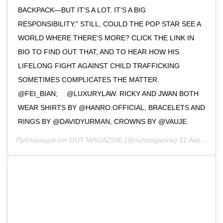
BACKPACK—BUT IT’S A LOT. IT’S A BIG
RESPONSIBILITY.” STILL, COULD THE POP STAR SEE A
WORLD WHERE THERE'S MORE? CLICK THE LINK IN
BIO TO FIND OUT THAT, AND TO HEAR HOW HIS
LIFELONG FIGHT AGAINST CHILD TRAFFICKING
SOMETIMES COMPLICATES THE MATTER.⁠⠀
@FEI_BIAN;⁠⠀ @LUXURYLAW. RICKY AND JWAN BOTH
WEAR SHIRTS BY @HANRO.OFFICIAL, BRACELETS AND
RINGS BY @DAVIDYURMAN, CROWNS BY @VAUJE.
Публикация от
OUT MAGAZINE
(@outmagazine)
11 Авг 2020 в 9:22 PDT