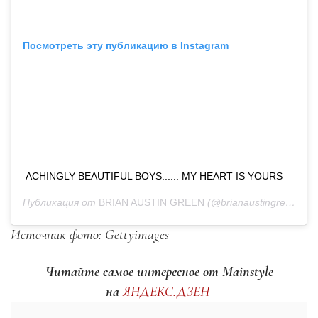
Посмотреть эту публикацию в Instagram
ACHINGLY BEAUTIFUL BOYS...... MY HEART IS YOURS
Публикация от
BRIAN AUSTIN GREEN
(@brianaustingreen)
5 А
Источник фото: Gettyimages
Читайте самое интересное от Mainstyle
на
ЯНДЕКС.ДЗЕН