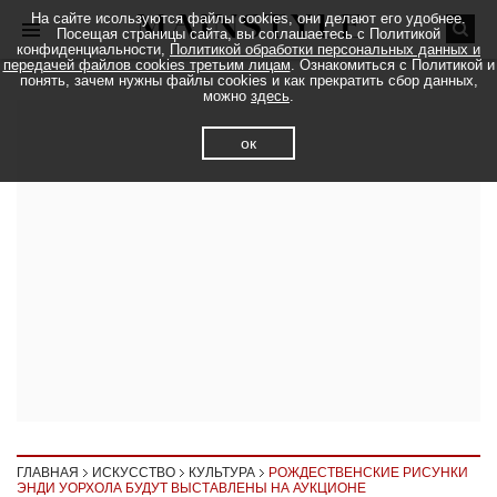
На сайте исользуются файлы cookies, они делают его удобнее.
Посещая страницы сайта, вы соглашаетесь с Политикой
конфиденциальности,
Политикой обработки персональных данных и
передачей файлов cookies третьим лицам
. Ознакомиться с Политикой и
понять, зачем нужны файлы cookies и как прекратить сбор данных,
можно
здесь
.
ок
ГЛАВНАЯ
ИСКУССТВО
КУЛЬТУРА
РОЖДЕСТВЕНСКИЕ РИСУНКИ
ЭНДИ УОРХОЛА БУДУТ ВЫСТАВЛЕНЫ НА АУКЦИОНЕ