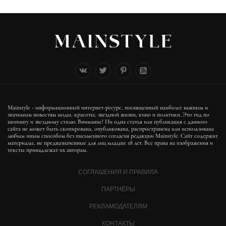
Mainstyle - информационный интернет-ресурс, посвященный наиболее важным и
значимым новостям моды, красоты, звездной жизни, кино и политики. Это гид по
шопингу и звездному стилю. Внимание! Ни одна статья или публикация с данного
сайта не может быть скопирована, опубликована, распространена или использована
любым иным способом без письменного согласия редакции Mainstyle. Сайт содержит
материалы, не предназначенные для лиц младше 18 лет. Все права на изображения и
тексты принадлежат их авторам.
СОГЛАШЕНИЯ И ПРАВИЛА
ПАРТНЁРЫ
РЕКЛАМОДАТЕЛЯМ
КОНТАКТЫ