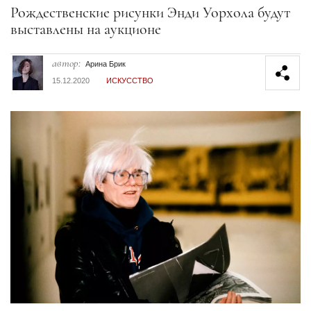
Секция статей
Рождественские рисунки Энди Уорхола будут
выставлены на аукционе
автор:
Арина Брик
15.12.2020
ИСКУССТВО