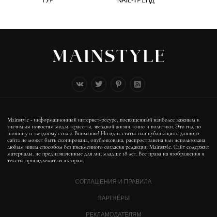
ТУР
NAIL-ТРЕНД
Mainstyle - информационный интернет-ресурс, посвященный наиболее важным и
значимым новостям моды, красоты, звездной жизни, кино и политики. Это гид по
шопингу и звездному стилю. Внимание! Ни одна статья или публикация с данного
сайта не может быть скопирована, опубликована, распространена или использована
любым иным способом без письменного согласия редакции Mainstyle. Сайт содержит
материалы, не предназначенные для лиц младше 18 лет. Все права на изображения и
тексты принадлежат их авторам.
СОГЛАШЕНИЯ И ПРАВИЛА
ПАРТНЁРЫ
РЕКЛАМОДАТЕЛЯМ