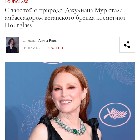
HOURGLASS
Секция статей
С заботой о природе: Джулиана Мур стала
амбассадором веганского бренда косметики
Hourglass
автор:
Арина Брик
15.07.2022
КРАСОТА