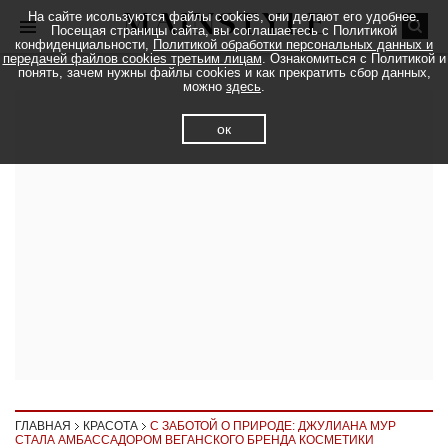
На сайте исользуются файлы cookies, они делают его удобнее.
Посещая страницы сайта, вы соглашаетесь с Политикой
конфиденциальности,
Политикой обработки персональных данных и
передачей файлов cookies третьим лицам
. Ознакомиться с Политикой и
понять, зачем нужны файлы cookies и как прекратить сбор данных,
можно
здесь
.
ок
ГЛАВНАЯ
КРАСОТА
С ЗАБОТОЙ О ПРИРОДЕ: ДЖУЛИАНА МУР
СТАЛА АМБАССАДОРОМ ВЕГАНСКОГО БРЕНДА КОСМЕТИКИ