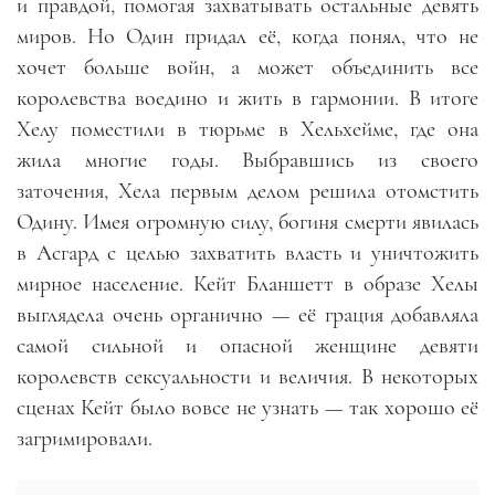
и правдой, помогая захватывать остальные девять
миров. Но Один придал её, когда понял, что не
хочет больше войн, а может объединить все
королевства воедино и жить в гармонии. В итоге
Хелу поместили в тюрьме в Хельхейме, где она
жила многие годы. Выбравшись из своего
заточения, Хела первым делом решила отомстить
Одину. Имея огромную силу, богиня смерти явилась
в Асгард с целью захватить власть и уничтожить
мирное население. Кейт Бланшетт в образе Хелы
выглядела очень органично
—
её грация добавляла
самой сильной и опасной женщине девяти
королевств сексуальности и величия. В некоторых
сценах Кейт было вовсе не узнать
—
так хорошо её
загримировали.