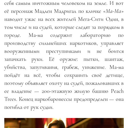
себя самым ничтожным человеком на земле. И вот
её персонаж Мадлен Мадригал по кличке «
Ма-Ма
»
наводит ужас на всех жителей Мега-Сити Один, в
том числе и на судей, которые следят за порядком в
городе. Ма-ма содержит лабораторию по
производству сильнейших наркотиков, управляет
вооруженными преступниками и не боится
запачкать руки. Её оружие
:
пытки, шантаж,
убийства, запугивания, грабеж, унижение. Ма-ма
пойдёт на всё, чтобы сохранить своё детище,
поэтому объявляет охоту на судей, пожаловавших в
ее владение
—
200-этажную жилую башню Peach
Trees. Конец наркобаронессы предопределен
—
она
погибла от рук судьи.