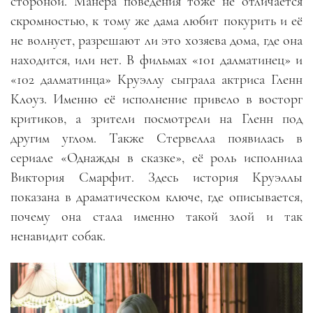
стороной. Манера поведения тоже не отличается
скромностью, к тому же дама любит покурить и её
не волнует
,
разрешают ли это хозяева дома, где она
находится
,
или нет. В фильмах «101 далматинец» и
«102 далматинца» Круэллу сыграла актриса Гленн
Клоуз. Именно её исполнение привело в восторг
критиков, а зрители посмотрели на Гленн под
другим углом. Также Стервелла появилась в
сериале «Однажды в сказке», её роль исполнила
Виктория Смарфит. Здесь история Круэллы
показана в драматическом ключе, где описывается,
почему она стала именно такой злой и так
ненавидит собак.