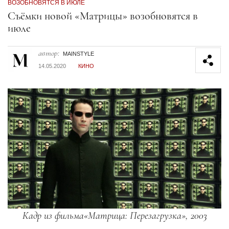
ВОЗОБНОВЯТСЯ В ИЮЛЕ
Секция статей
Съёмки новой «Матрицы» возобновятся в
июле
автор:
MAINSTYLE
14.05.2020
КИНО
Кадр из фильма«Матрица: Перезагрузка», 2003