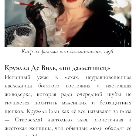
Кадр из фильма «101 далматинец», 1996
Круэлла Де Виль, «101 далматинец»
Истинный ужас в мехах, неуравновешенная
наследница богатого состояния и настоящая
живодерка, которая ради очередной шубы не
гнушается похитить маленьких и беззащитных
щенков. Круэлла (или как её все называют за глаза
—
Стервелла) настолько злая, эгоистичная и
жестокая женщина, что обычные люди обходят её