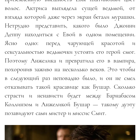
волос. Актриса выглядела сущей ведьмой, от
взгляда которой даже через экран бегали мурашки.
Нетрудно представить, какого было Джонни
Деппу находиться с Евой в одном помещении.
Ясно одно
:
перед чарующей красотой и
сексуальностью ведьмочки устоять его герой смог.
Поэтому Анжелика и превратила его в вампира,
похоронив заживо на несколько веков. Это чтобы
в следующий раз неповадно было, и он не смел
отказывать такой красавице как Бушар. Сколько
страсти и ненависти будет между Барнабасом
Коллинзом и Анжеликой Бушар
—
такому дуэту
позавидуют сами мистер и миссис Смит.