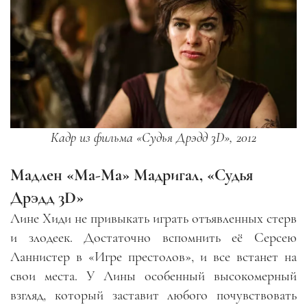
Кадр из фильма «Судья Дрэдд 3
D», 2012
Мадлен «Ма-Ма» Мадригал, «Судья
Дрэдд 3
D»
Лине Хиди не привыкать играть отъявленных стерв
и злодеек. Достаточно вспомнить её Серсею
Ланнистер в «Игре престолов»
,
и все встанет на
свои места
.
У Лины особенный высокомерный
взгляд, который заставит любого почувствовать