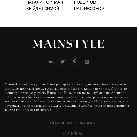
НАТАЛИ ПОРТМАН
РОБЕРТОМ
ВЫЙДЕТ ЗИМОЙ
ПАТТИНСОНОМ
Mainstyle - информационный интернет-ресурс, посвященный наиболее важным и
значимым новостям моды, красоты, звездной жизни, кино и политики. Это гид по
шопингу и звездному стилю. Внимание! Ни одна статья или публикация с данного
сайта не может быть скопирована, опубликована, распространена или использована
любым иным способом без письменного согласия редакции Mainstyle. Сайт содержит
материалы, не предназначенные для лиц младше 18 лет. Все права на изображения и
тексты принадлежат их авторам.
СОГЛАШЕНИЯ И ПРАВИЛА
ПАРТНЁРЫ