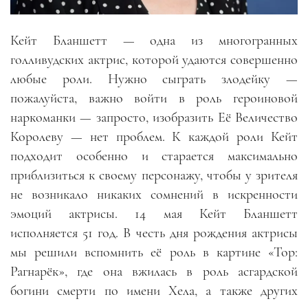
Кейт Бланшетт
—
одна из многогранных
голливудских актрис, которой удаются совершенно
любые роли. Нужно сыграть злодейку
—
пожалуйста, важно войти в роль героиновой
наркоманки
—
запросто, изобразить Её Величество
Королеву
—
нет проблем. К каждой роли Кейт
подходит особенно и старается максимально
приблизиться к своему персонажу, чтобы у зрителя
не возникало никаких сомнений в искренности
эмоций актрисы. 14 мая Кейт Бланшетт
исполняется 51 год. В честь дня рождения актрисы
мы решили вспомнить её роль в картине «Тор:
Рагнарёк», где она вжилась в роль асгардской
богини смерти по имени Хела, а также других