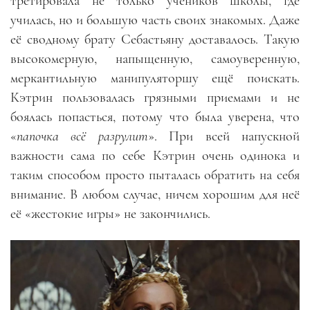
третировала не только учеников школы, где
училась, но и большую часть своих знакомых. Даже
её сводному брату Себастьяну доставалось. Такую
высокомерную, напыщенную, самоуверенную,
меркантильную манипуляторшу ещё поискать.
Кэтрин пользовалась грязными приемами и не
боялась попасться, потому что была уверена, что
«
папочка всё разрулит
». При всей напускной
важности сама по себе Кэтрин очень одинока и
таким способом просто пыталась обратить на себя
внимание. В любом случае, ничем хорошим для неё
её «жестокие игры» не закончились.