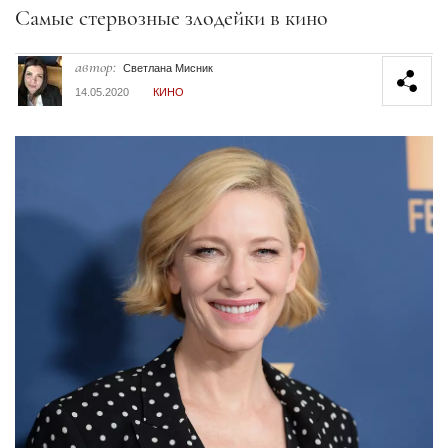
Секция статей
Самые стервозные злодейки в кино
автор:
Светлана Мисник
14.05.2020
КИНО