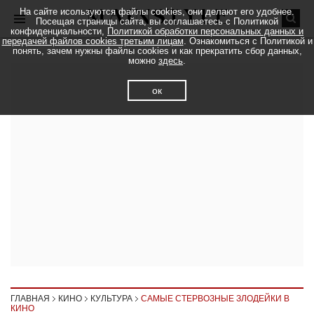
На сайте исользуются файлы cookies, они делают его удобнее.
Посещая страницы сайта, вы соглашаетесь с Политикой
конфиденциальности,
Политикой обработки персональных данных и
передачей файлов cookies третьим лицам
. Ознакомиться с Политикой и
понять, зачем нужны файлы cookies и как прекратить сбор данных,
можно
здесь
.
ок
ГЛАВНАЯ
КИНО
КУЛЬТУРА
САМЫЕ СТЕРВОЗНЫЕ ЗЛОДЕЙКИ В
КИНО